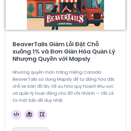
BeaverTails Giảm Lỗi Đặt Chỗ
xuống 1% và Đơn Giản Hóa Quản Lý
Nhượng Quyền với Mapsly
Nhượng quyền món tráng miệng Canada
BeaverTails sử dụng Mapsly để tự động hóa đặt
chỗ xe bán đồ ăn, tối ưu hóa quy hoạch khu vực
và quản lý hoạt động cho 90 chi nhánh — tất cả
từ một bản đồ duy nhất.