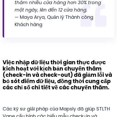
thăm nhiều cửa hàng hơn 30% trong
một ngày, lên đến 12 cửa hàng.
— Maya Arya, Quản lý Thành công
Khách hàng
Việc nhập dữ liệu thời gian thực được
kích hoạt với kịch bản chuyến thăm
(check-in và check-out) đã giảm lỗi và
bỏ sót điểm dữ liệu, đồng thời cung cấp
các chỉ số chi tiết về các chuyến thăm.
Các kỹ sư giải pháp của Mapsly đã giúp STLTH
Vape cấu hình các biểu mẫu check-in và