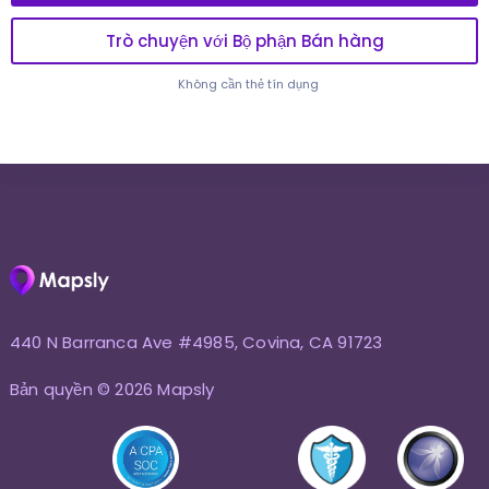
Trò chuyện với Bộ phận Bán hàng
Không cần thẻ tín dụng
440 N Barranca Ave #4985, Covina, CA 91723
Bản quyền © 2026 Mapsly