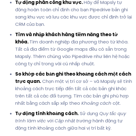
Tự động phân công khu vực.
Hãy để Mapsly tự
động hoàn toàn chỉ định cho bạn Pipedrive bản ghi
sang khu vực và lưu các khu vực được chỉ định trở lại
CRM của bạn.
Tìm và nhập khách hàng tiềm năng theo từ
khóa.
Tìm doanh nghiệp địa phương theo từ khóa.
Tất cả địa điểm từ Google maps đều có sẵn trong
Mapsly. Thêm chúng vào Pipedrive như liên hệ hoặc
công ty chỉ trong vài cú nhấp chuột.
So khớp các bản ghi theo khoảng cách một cách
trực quan.
Chọn một vị trí cơ sở – và Mapsly sẽ tính
khoảng cách trực tiếp đến tất cả các bản ghi khác
trên tất cả các đối tượng. Tìm các bản ghi phù hợp
nhất bằng cách sắp xếp theo
Khoảng cách
cột.
Tự động tính khoảng cách.
Sử dụng
Quy tắc quy
trình làm việc
với
Cập nhật trường
hành động tự
động tính khoảng cách giữa hai vị trí bất kỳ.