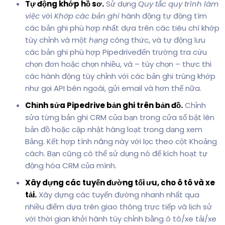
Tự động khớp hồ sơ.
Sử dụng
Quy tắc quy trình làm
việc
với
Khớp các bản ghi
hành động tự động tìm
các bản ghi phù hợp nhất dựa trên các tiêu chí khớp
tùy chỉnh và một
hạng
công thức, và tự động lưu
các bản ghi phù hợp Pipedriveđến trường tra cứu
chọn đơn hoặc chọn nhiều, và – tùy chọn – thực thi
các hành động tùy chỉnh với các bản ghi trùng khớp
như gọi API bên ngoài, gửi email và hơn thế nữa.
Chỉnh sửa Pipedrive bản ghi trên bản đồ.
Chỉnh
sửa từng bản ghi CRM của bạn trong cửa sổ bật lên
bản đồ hoặc cập nhật hàng loạt trong dạng xem
Bảng. Kết hợp tính năng này với lọc theo cột Khoảng
cách. Bạn cũng có thể sử dụng nó để kích hoạt tự
động hóa CRM của mình.
Xây dựng các tuyến đường tối ưu, cho ô tô và xe
tải.
Xây dựng các tuyến đường nhanh nhất qua
nhiều điểm dựa trên giao thông trực tiếp và lịch sử
với thời gian khởi hành tùy chỉnh bằng ô tô/xe tải/xe