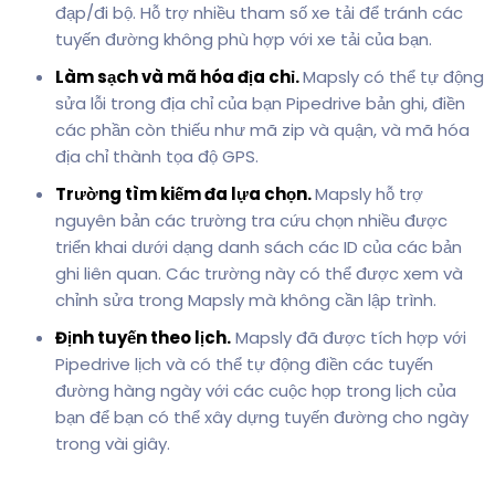
đạp/đi bộ. Hỗ trợ nhiều tham số xe tải để tránh các
tuyến đường không phù hợp với xe tải của bạn.
Làm sạch và mã hóa địa chỉ.
Mapsly có thể tự động
sửa lỗi trong địa chỉ của bạn Pipedrive bản ghi, điền
các phần còn thiếu như mã zip và quận, và mã hóa
địa chỉ thành tọa độ GPS.
Trường tìm kiếm đa lựa chọn.
Mapsly hỗ trợ
nguyên bản các trường tra cứu chọn nhiều được
triển khai dưới dạng danh sách các ID của các bản
ghi liên quan. Các trường này có thể được xem và
chỉnh sửa trong Mapsly mà không cần lập trình.
Định tuyến theo lịch.
Mapsly đã được tích hợp với
Pipedrive lịch và có thể tự động điền các tuyến
đường hàng ngày với các cuộc họp trong lịch của
bạn để bạn có thể xây dựng tuyến đường cho ngày
trong vài giây.