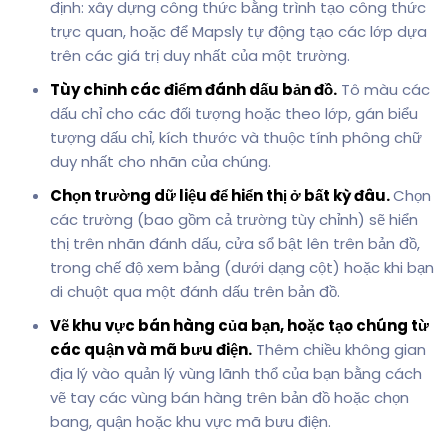
định: xây dựng công thức bằng trình tạo công thức
trực quan, hoặc để Mapsly tự động tạo các lớp dựa
trên các giá trị duy nhất của một trường.
Tùy chỉnh các điểm đánh dấu bản đồ.
Tô màu các
dấu chỉ cho các đối tượng hoặc theo lớp, gán biểu
tượng dấu chỉ, kích thước và thuộc tính phông chữ
duy nhất cho nhãn của chúng.
Chọn trường dữ liệu để hiển thị ở bất kỳ đâu.
Chọn
các trường (bao gồm cả trường tùy chỉnh) sẽ hiển
thị trên nhãn đánh dấu, cửa sổ bật lên trên bản đồ,
trong chế độ xem bảng (dưới dạng cột) hoặc khi bạn
di chuột qua một đánh dấu trên bản đồ.
Vẽ khu vực bán hàng của bạn, hoặc tạo chúng từ
các quận và mã bưu điện.
Thêm chiều không gian
địa lý vào quản lý vùng lãnh thổ của bạn bằng cách
vẽ tay các vùng bán hàng trên bản đồ hoặc chọn
bang, quận hoặc khu vực mã bưu điện.