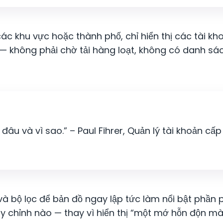
 các khu vực hoặc thành phố, chỉ hiển thị các tài 
ết — không phải chờ tải hàng loạt, không có danh s
âu và vì sao.” – Paul Fihrer, Quản lý tài khoản cấp
và bộ lọc để bản đồ ngay lập tức làm nổi bật phần
ùy chỉnh nào — thay vì hiển thị “một mớ hỗn độn mà