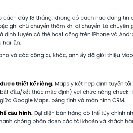
ập cách đây 18 tháng, không có cách nào đáng tin c
c ghi chú chuyến thăm khi di chuyển. Là chuyên gi
à định tuyến có thể hoạt động trên iPhone và Andro
 hai lần.
oho và các công cụ khác, anh ấy đã giới thiệu Maps
được thiết kế riêng.
Mapsly kết hợp định tuyến tố
rí bắt đầu/kết thúc mặc định) với chức năng check-i
i giữa Google Maps, bảng tính và màn hình CRM.
hể cấu hình.
Đại diện bán hàng có thể tùy chỉnh n
 nhanh chóng phân đoạn các tài khoản và khách hà