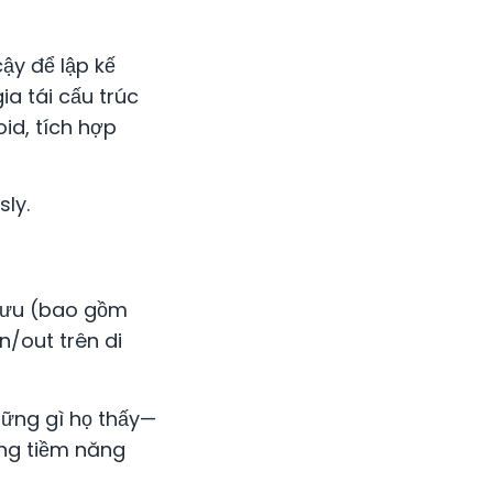
ậy để lập kế
a tái cấu trúc
id, tích hợp
ly.
i ưu (bao gồm
n/out trên di
hững gì họ thấy—
ng tiềm năng