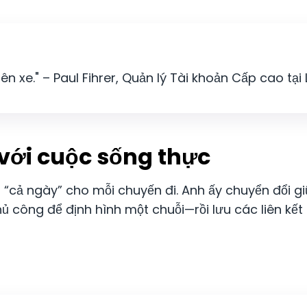
i lên xe." – Paul Fihrer, Quản lý Tài khoản Cấp cao tại
 với cuộc sống thực
“cả ngày” cho mỗi chuyến đi. Anh ấy chuyển đổi gi
 công để định hình một chuỗi—rồi lưu các liên kết