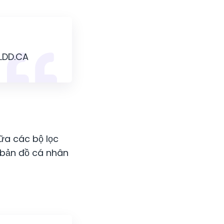
 LDD.CA
ữa các bộ lọc
 bản đồ cá nhân