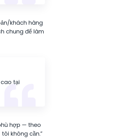
khoản/khách hàng
ách chung để làm
 cao tại
 phù hợp — theo
 tôi không cần.”