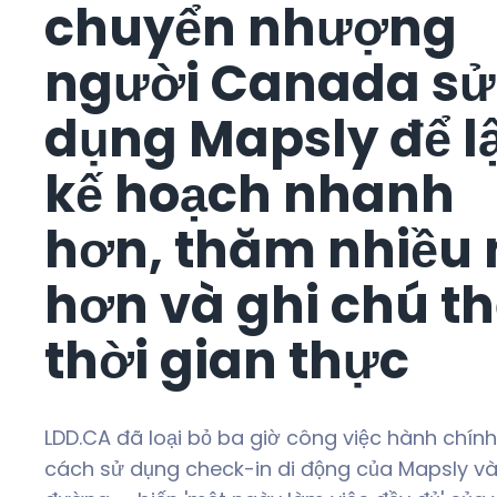
chuyển nhượng
người Canada sử
dụng Mapsly để l
kế hoạch nhanh
hơn, thăm nhiều 
hơn và ghi chú t
thời gian thực
LDD.CA đã loại bỏ ba giờ công việc hành chí
cách sử dụng check-in di động của Mapsly và