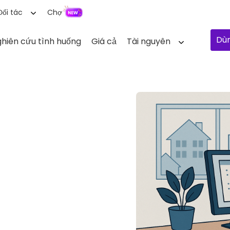
Đối tác
Chợ
Dùn
hiên cứu tình huống
Giá cả
Tài nguyên