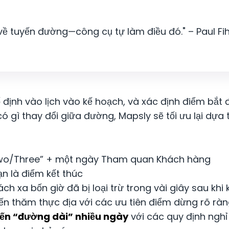
 về tuyến đường—công cụ tự làm điều đó." – Paul Fih
ố định vào lịch vào kế hoạch, và xác định điểm bắt
ì thay đổi giữa đường, Mapsly sẽ tối ưu lại dựa trên
wo/Three” + một ngày Tham quan Khách hàng
n là điểm kết thúc
 xa bốn giờ đã bị loại trừ trong vài giây sau khi 
ến thăm thực địa với các ưu tiên điểm dừng rõ ràn
yến “đường dài” nhiều ngày
với các quy định ngh