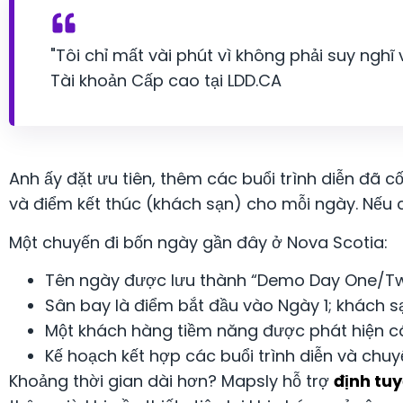
"Tôi chỉ mất vài phút vì không phải suy nghĩ
Tài khoản Cấp cao tại LDD.CA
Anh ấy đặt ưu tiên, thêm các buổi trình diễn đã c
và điểm kết thúc (khách sạn) cho mỗi ngày. Nếu có g
Một chuyến đi bốn ngày gần đây ở Nova Scotia:
Tên ngày được lưu thành “Demo Day One/T
Sân bay là điểm bắt đầu vào Ngày 1; khách sạ
Một khách hàng tiềm năng được phát hiện cách
Kế hoạch kết hợp các buổi trình diễn và chuy
Khoảng thời gian dài hơn? Mapsly hỗ trợ
định tu