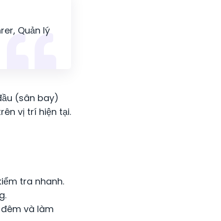
rer, Quản lý
 đầu (sân bay)
 vị trí hiện tại.
kiểm tra nhanh.
g.
ỉ đêm và làm