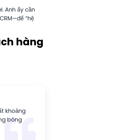
l. Anh ấy cần
i CRM—để “hệ
ách hàng
ất khoảng
ong bóng