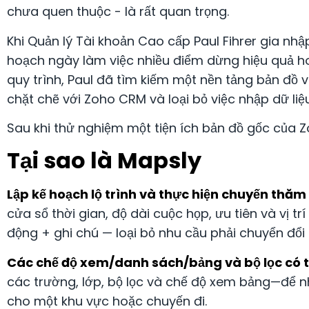
chưa quen thuộc - là rất quan trọng.
Khi Quản lý Tài khoản Cao cấp Paul Fihrer gia nh
hoạch ngày làm việc nhiều điểm dừng hiệu quả hoặ
quy trình, Paul đã tìm kiếm một nền tảng bản đồ v
chặt chẽ với Zoho CRM và loại bỏ việc nhập dữ liệu
Sau khi thử nghiệm một tiện ích bản đồ gốc của Z
Tại sao là Mapsly
Lập kế hoạch lộ trình và thực hiện chuyến thăm 
cửa sổ thời gian, độ dài cuộc họp, ưu tiên và vị t
động + ghi chú — loại bỏ nhu cầu phải chuyển đổ
Các chế độ xem/danh sách/bảng và bộ lọc có t
các trường, lớp, bộ lọc và chế độ xem bảng—để
cho một khu vực hoặc chuyến đi.