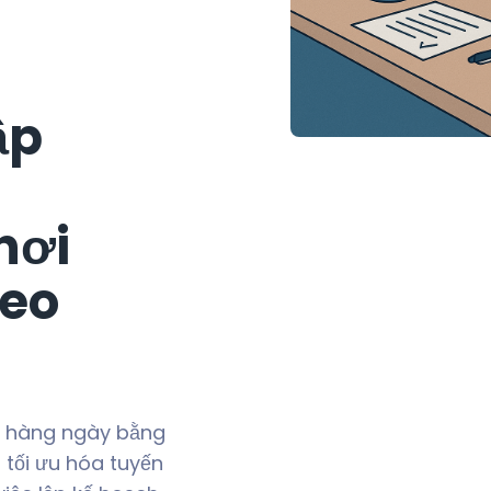
ập
nơi
heo
nh hàng ngày bằng
 tối ưu hóa tuyến