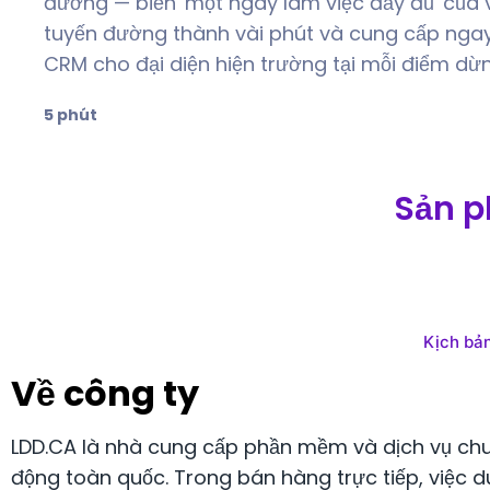
đường — biến 'một ngày làm việc đầy đủ' của v
tuyến đường thành vài phút và cung cấp ngay
CRM cho đại diện hiện trường tại mỗi điểm dừn
5 phút
Sản p
Kịch bả
Về công ty
LDD.CA là nhà cung cấp phần mềm và dịch vụ chu
động toàn quốc. Trong bán hàng trực tiếp, việc du