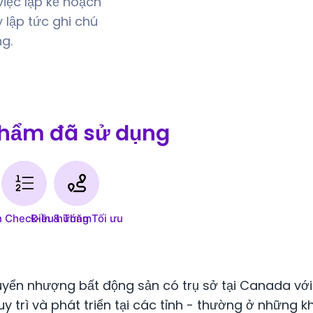
iệc lập kế hoạch
 lập tức ghi chú
g.
hẩm đã sử dụng
n Check-In & Thăm
Điều hướng Tối ưu
yển nhượng bất động sản có trụ sở tại Canada với
y trì và phát triển tại các tỉnh - thường ở những kh