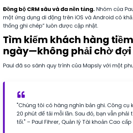
Đồng bộ CRM sâu và đa nền tảng.
Nhóm của Paul
một ứng dụng di động trên iOS và Android có khả
thống ghi chép” luôn được cập nhật.
Tìm kiếm khách hàng tiề
ngày—không phải chờ đợi
Paul đã so sánh quy trình của Mapsly với một p
"Chúng tôi có hàng nghìn bản ghi. Công cụ
20 phút để tải mỗi lần. Sau đó, bạn vẫn phả
tối." – Paul Fihrer, Quản lý Tài khoản Cao cấp