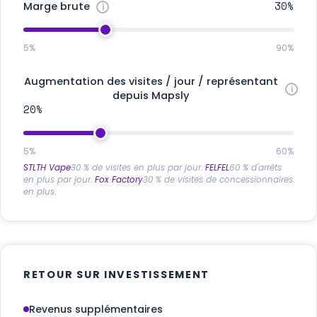
30%
Marge brute
5%
90%
Augmentation des visites / jour / représentant
depuis Mapsly
20%
5%
60%
STLTH Vape
30 % de visites en plus par jour.
FELFEL
60 % d'arrêts
en plus par jour.
Fox Factory
30 % de visites de concessionnaires
en plus.
RETOUR SUR INVESTISSEMENT
Revenus supplémentaires