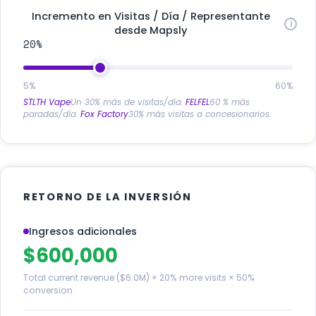
Incremento en Visitas / Día / Representante
desde Mapsly
20%
5%
60%
STLTH Vape
Un 30% más de visitas/día.
FELFEL
60 % más
paradas/día.
Fox Factory
30% más visitas a concesionarios.
RETORNO DE LA INVERSIÓN
Ingresos adicionales
$600,000
Total current revenue ($6.0M) × 20% more visits × 50%
conversion