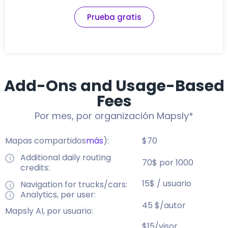
Prueba gratis
Add-Ons and Usage-Based
Fees
Por mes, por organización Mapsly*
Mapas compartidos
más
):
$70
Additional daily routing
70$ por 1000
credits:
15$ / usuario
Navigation for trucks/cars:
Analytics, per user:
45 $/autor
Mapsly AI, por usuario:
$15/visor