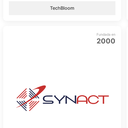
TechBloom
Fundada en
2000