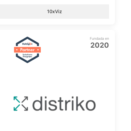
10xViz
Fundada en
2020