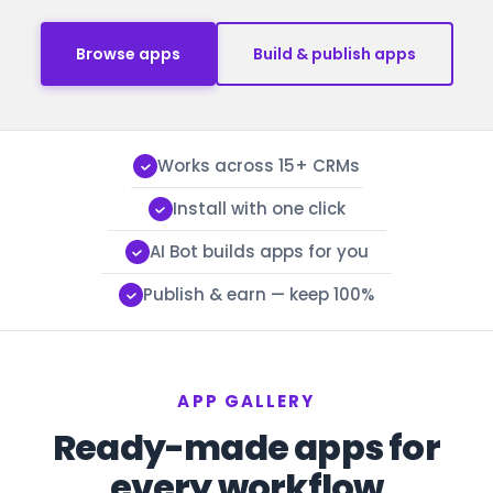
Browse apps
Build & publish apps
Works across 15+ CRMs
Install with one click
AI Bot builds apps for you
Publish & earn — keep 100%
APP GALLERY
Ready-made apps for
every workflow