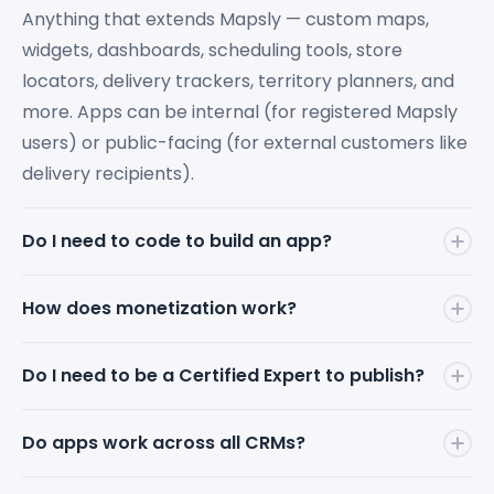
Anything that extends Mapsly — custom maps,
widgets, dashboards, scheduling tools, store
locators, delivery trackers, territory planners, and
more. Apps can be internal (for registered Mapsly
users) or public-facing (for external customers like
delivery recipients).
Do I need to code to build an app?
No. Describe your app idea in natural language to
How does monetization work?
the Mapsly AI Bot — it handles the building,
debugging, and cross-CRM compatibility. You can
You set your app's price and keep
100% of the
Do I need to be a Certified Expert to publish?
also schedule a call and work directly with a Mapsly
revenue
. Mapsly takes zero commission on app
Solution Engineer.
sales. To use a paid marketplace app, end-clients
Anyone can build apps on Mapsly. However, to
Do apps work across all CRMs?
must have an active Mapsly subscription — that's
monetize and earn money
from apps on the
how Mapsly earns. Revenue streams are strictly
Marketplace, the app must be published by a
Sí. Mapsly tiene conectores nativos para más de 15