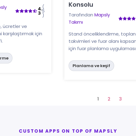
Buraya tıklayın
Konsolu
(
sly
4.
5
3
Tarafından
Mapsly
)
Takımı
re, ücretler ve
i karşılaştırmak için
Stand önceliklendirme, toplan
i.
takvimleri ve fuar alanı kapsa
için fuar planlama uygulaması
irme
Planlama ve keşif
1
2
3
CUSTOM APPS ON TOP OF MAPSLY