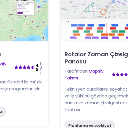
u
Rotalar Zaman Çizelg
Panosu
Buraya tıklayın
(
sly
4.
3
5
Tarafından
Mapsly
)
Takımı
 filtreleri ile müzik
imiçi programlar için
Teknisyen duraklarını, seyahat 
ve iş yükünü gözden geçirmek 
harita ve zaman çizelgesi rot
tahtası.
u
Planlama ve sevkiyat