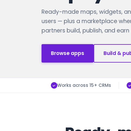
Ready-made maps, widgets, and
users — plus a marketplace whe
partners build, publish, and ear
Browse apps
Build & pu
Works across 15+ CRMs