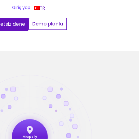
Giriş yap
TR
etsiz dene
Demo planla
Mapsly