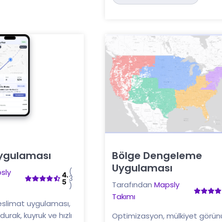
Uygulaması
Bölge Dengeleme
Buraya tıklayın
Uygulaması
(
sly
4.
3
5
Tarafından
Mapsly
)
Takımı
eslimat uygulaması,
 durak, kuyruk ve hızlı
Optimizasyon, mülkiyet görün