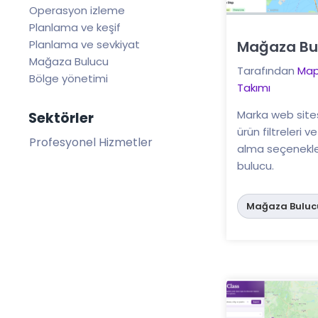
Operasyon izleme
Planlama ve keşif
Mağaza Bul
Planlama ve sevkiyat
Buraya tıklayın
Mağaza Bulucu
Tarafından
Map
Bölge yönetimi
Takımı
Marka web site
Sektörler
ürün filtreleri v
Profesyonel Hizmetler
alma seçenekl
bulucu.
Mağaza Buluc