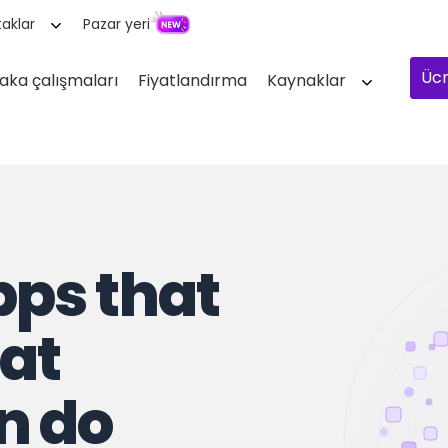
aklar
Pazar yeri
Ücr
aka çalışmaları
Fiyatlandırma
Kaynaklar
ps that
at
n do