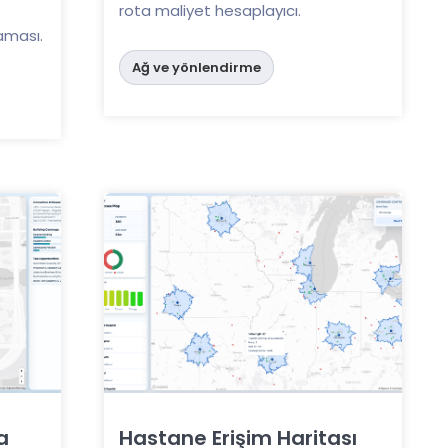
rota maliyet hesaplayıcı.
aması.
Ağ ve yönlendirme
a
Hastane Erişim Haritası