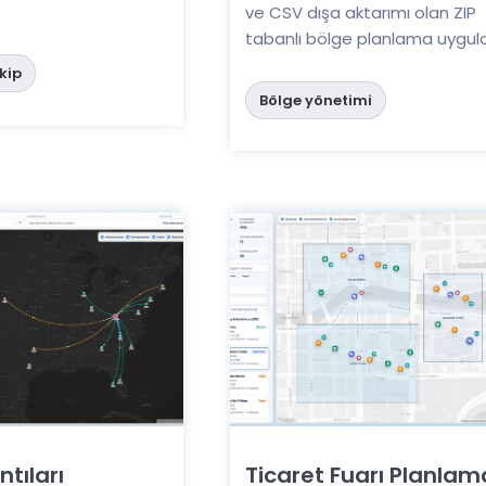
ve CSV dışa aktarımı olan ZIP
tabanlı bölge planlama uygul
kip
Bölge yönetimi
tıları
Ticaret Fuarı Planlam