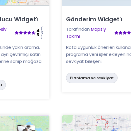
ucu Widget'ı
Gönderim Widget'ı
Buraya tıklayın
(
sly
Tarafından
Mapsly
4.
3
5
Takımı
)
sinde yakın arama,
Rota uygunluk önerileri kullana
e ayrı çevrimiçi satın
programa yeni işler ekleyen ha
erine sahip mağaza
sevkiyat bileşeni.
Planlama ve sevkiyat
u