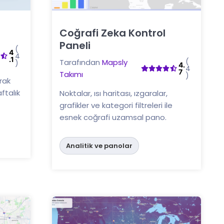
Coğrafi Zeka Kontrol
Buraya tıklayın
Paneli
(
4
4
.1
(
Tarafından
Mapsly
)
4.
4
7
Takımı
)
rak
ftalık
Noktalar, ısı haritası, ızgaralar,
grafikler ve kategori filtreleri ile
esnek coğrafi uzamsal pano.
Analitik ve panolar