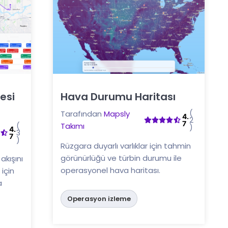
esi
Hava Durumu Haritası
Buraya tıklayın
(
Tarafından
Mapsly
4.
2
7
(
Takımı
)
4.
3
7
)
Rüzgara duyarlı varlıklar için tahmin
görünürlüğü ve türbin durumu ile
akışını
operasyonel hava haritası.
için
a
Operasyon izleme