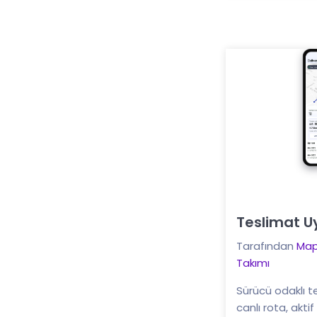
Teslimat 
Buraya tıklayın
Tarafından
Map
Takımı
Sürücü odaklı t
canlı rota, aktif