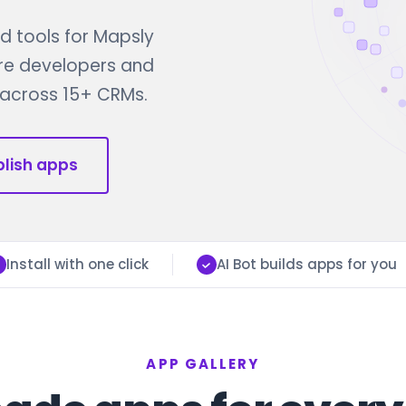
 tools for Mapsly
re developers and
n across 15+ CRMs.
blish apps
Install with one click
AI Bot builds apps for you
APP GALLERY