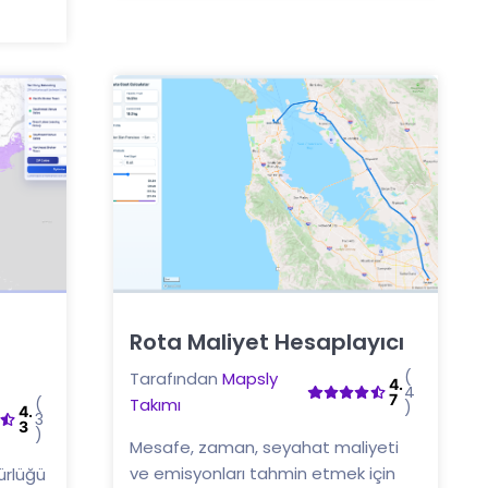
Rota Maliyet Hesaplayıcı
Buraya tıklayın
(
Tarafından
Mapsly
4.
4
7
(
Takımı
)
4.
3
3
)
Mesafe, zaman, seyahat maliyeti
ve emisyonları tahmin etmek için
ürlüğü