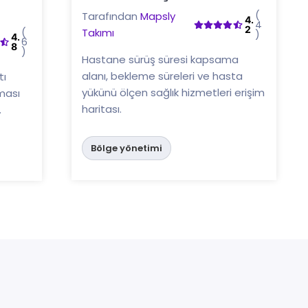
Buraya tıklayın
(
Tarafından
Mapsly
4.
4
2
(
Takımı
)
4.
6
8
)
Hastane sürüş süresi kapsama
alanı, bekleme süreleri ve hasta
tı
yükünü ölçen sağlık hizmetleri erişim
ması
haritası.
.
Bölge yönetimi