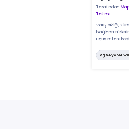
Tarafından
Map
Takımı
Varış sıklığı, sü
bağlantı türlerin
uçuş rotası keşf
Ağ ve yönlend