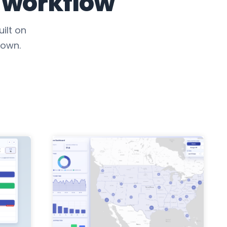
 workflow
ilt on
 own.