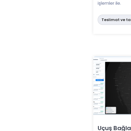
işlemler ile.
Teslimat ve ta
Uçuş Bağlan
Buraya tıklayın