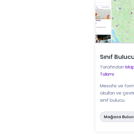
Sınıf Buluc
Buraya tıklayın
Tarafından
Map
Takımı
Mesafe ve format
okulları ve çevr
sınıf bulucu.
Mağaza Buluc