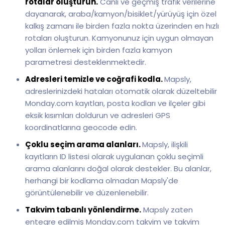
rotalar oluşturun.
Canlı ve geçmiş trafik verilerine
dayanarak, araba/kamyon/bisiklet/yürüyüş için özel
kalkış zamanı ile birden fazla nokta üzerinden en hızlı
rotaları oluşturun. Kamyonunuz için uygun olmayan
yolları önlemek için birden fazla kamyon
parametresi desteklenmektedir.
Adresleri temizle ve coğrafi kodla.
Mapsly,
adreslerinizdeki hataları otomatik olarak düzeltebilir
Monday.com kayıtları, posta kodları ve ilçeler gibi
eksik kısımları doldurun ve adresleri GPS
koordinatlarına geocode edin.
Çoklu seçim arama alanları.
Mapsly, ilişkili
kayıtların ID listesi olarak uygulanan çoklu seçimli
arama alanlarını doğal olarak destekler. Bu alanlar,
herhangi bir kodlama olmadan Mapsly'de
görüntülenebilir ve düzenlenebilir.
Takvim tabanlı yönlendirme.
Mapsly zaten
entegre edilmiş Monday.com takvim ve takvim