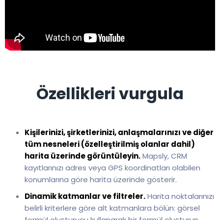
Özellikleri vurgula
Kişilerinizi, şirketlerinizi, anlaşmalarınızı ve diğer
tüm nesneleri (özelleştirilmiş olanlar dahil)
harita üzerinde görüntüleyin.
Mapsly, CRM
kayıtlarınızı adres veya GPS koordinatları olabilen
konumlarına göre harita üzerinde gösterir.
Dinamik katmanlar ve filtreler.
Harita noktalarınızı
belirli kriterlere göre alt katmanlara bölün: görsel
formül oluşturucu kullanarak bir formül oluşturun