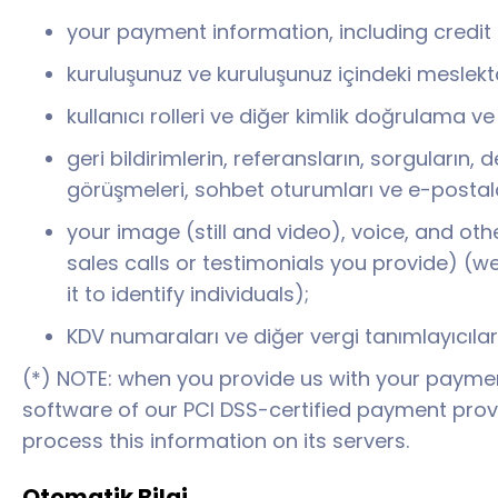
your payment information, including credit 
kuruluşunuz ve kuruluşunuz içindeki meslektaşlar
kullanıcı rolleri ve diğer kimlik doğrulama ve g
geri bildirimlerin, referansların, sorguların,
görüşmeleri, sohbet oturumları ve e-postal
your image (still and video), voice, and oth
sales calls or testimonials you provide) (w
it to identify individuals);
KDV numaraları ve diğer vergi tanımlayıcıları
(*) NOTE: when you provide us with your payment 
software of our PCI DSS-certified payment provi
process this information on its servers.
Otomatik Bilgi