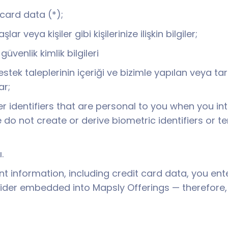
card data (*);
 veya kişiler gibi kişilerinize ilişkin bilgiler;
üvenlik kimlik bilgileri
 destek taleplerinin içeriği ve bizimle yapılan veya 
ar;
er identifiers that are personal to you when you in
e do not create or derive biometric identifiers or
.
information, including credit card data, you enter
der embedded into Mapsly Offerings — therefore, M