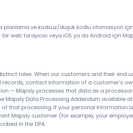
ota planlama ve kodsuz/düşük kodlu otomasyon için 
 bir web tarayıcısı veya iOS ya da Android için Ma
stinct roles. When our customers and their end us
M records, contact information of a customer’s 
ction — Mapsly processes that data as a processor
 the Mapsly Data Processing Addendum available a
f that processing. If your personal information is
levant Mapsly customer (for example, your employer
cribed in the DPA.