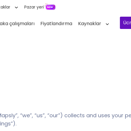
aklar
Pazar yeri
Ücr
aka çalışmaları
Fiyatlandırma
Kaynaklar
apsly”, “we”, “us”, “our”) collects and uses your p
ings”).