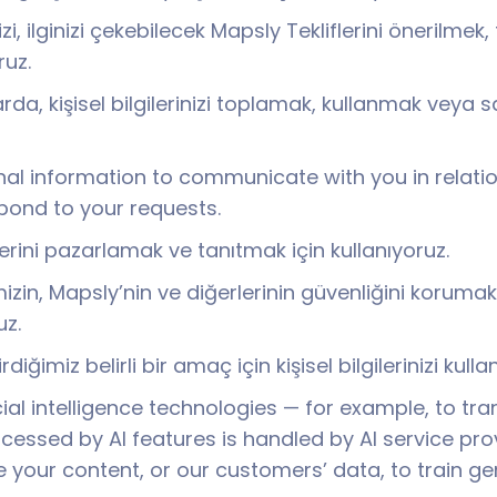
nizi, ilginizi çekebilecek Mapsly Tekliflerini önerilmek,
ruz.
arda, kişisel bilgilerinizi toplamak, kullanmak vey
l information to communicate with you in relation
spond to your requests.
iflerini pazarlamak ve tanıtmak için kullanıyoruz.
izin, Mapsly’nin ve diğerlerinin güvenliğini korumak
uz.
rdiğimiz belirli bir amaç için kişisel bilgilerinizi kull
cial intelligence technologies — for example, to t
ssed by AI features is handled by AI service prov
 your content, or our customers’ data, to train gen