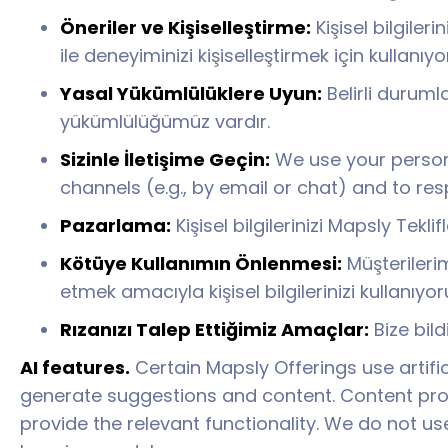
Öneriler ve Kişiselleştirme:
Kişisel bilgileri
ile deneyiminizi kişiselleştirmek için kullanıyo
Yasal Yükümlülüklere Uyun:
Belirli duruml
yükümlülüğümüz vardır.
Sizinle İletişime Geçin:
We use your persona
channels (e.g., by email or chat) and to re
Pazarlama:
Kişisel bilgilerinizi Mapsly Tekl
Kötüye Kullanımın Önlenmesi:
Müşterilerim
etmek amacıyla kişisel bilgilerinizi kullanıyor
Rızanızı Talep Ettiğimiz Amaçlar:
Bize bildi
AI features.
Certain Mapsly Offerings use artifi
generate suggestions and content. Content proce
provide the relevant functionality. We do not use