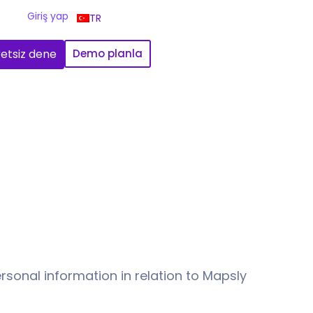
Giriş yap
TR
etsiz dene
Demo planla
ersonal information in relation to Mapsly