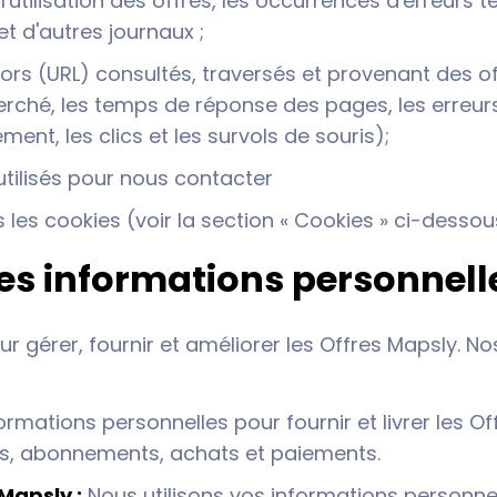
l'utilisation des offres, les occurrences d'erreurs 
t d'autres journaux ;
rs (URL) consultés, traversés et provenant des off
rché, les temps de réponse des pages, les erreur
ent, les clics et les survols de souris);
tilisés pour nous contacter
 les cookies (voir la section « Cookies » ci-desso
es informations personnell
 gérer, fournir et améliorer les Offres Mapsly. Nos f
rmations personnelles pour fournir et livrer les Off
ons, abonnements, achats et paiements.
 Mapsly :
Nous utilisons vos informations personnell