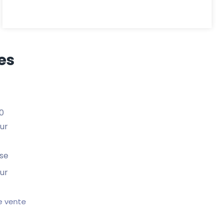
es
0
eur
use
eur
de vente