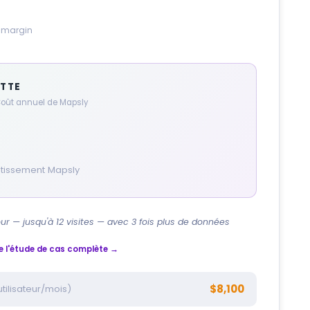
s margin
ETTE
 Coût annuel de Mapsly
estissement Mapsly
our — jusqu'à 12 visites — avec 3 fois plus de données
re l'étude de cas complète →
$8,100
tilisateur/mois)