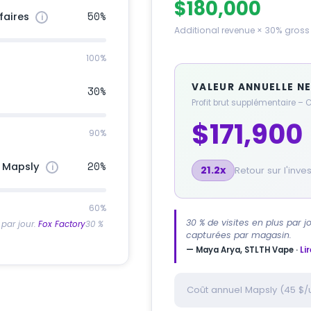
$180,000
50%
faires
Additional revenue × 30% gros
100%
VALEUR ANNUELLE N
30%
Profit brut supplémentaire –
$171,900
90%
20%
s Mapsly
21.2x
Retour sur l'inv
60%
30 % de visites en plus par j
 par jour.
Fox Factory
30 %
capturées par magasin.
— Maya Arya, STLTH Vape ·
Li
Coût annuel Mapsly (45 $/u