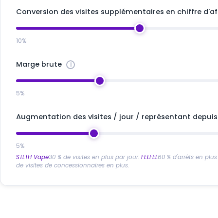
Conversion des visites supplémentaires en chiffre d'af
10%
Marge brute
5%
Augmentation des visites / jour / représentant depui
5%
STLTH Vape
30 % de visites en plus par jour.
FELFEL
60 % d'arrêts en plus
de visites de concessionnaires en plus.