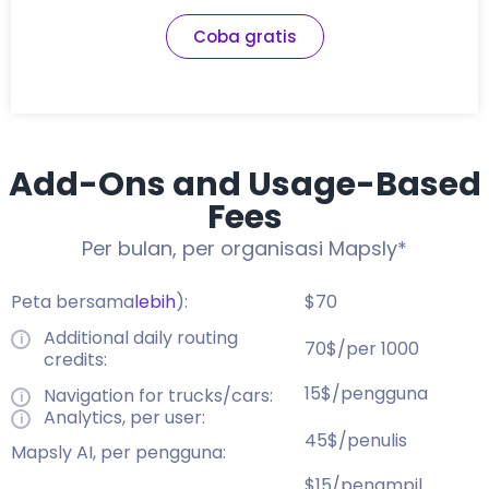
Coba gratis
Add-Ons and Usage-Based
Fees
Per bulan, per organisasi Mapsly*
Peta bersama
lebih
):
$70
Additional daily routing
70$/per 1000
credits:
15$/pengguna
Navigation for trucks/cars:
Analytics, per user:
45$/penulis
Mapsly AI, per pengguna:
$15/penampil