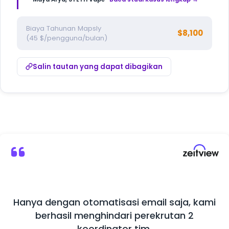
Biaya Tahunan Mapsly
$8,100
(45 $/pengguna/bulan)
Salin tautan yang dapat dibagikan
Hanya dengan otomatisasi email saja, kami
Ma
berhasil menghindari perekrutan 2
koordinator tim.