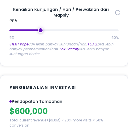
Kenaikan Kunjungan / Hari / Perwakilan dari
Mapsly
20%
5%
60%
STLTH Vape
30% lebih banyak kunjungan/hari.
FELFEL
60% lebih
banyak pemberhentian/hari.
Fox Factory
30% lebih banyak
kunjungan dealer.
PENGEMBALIAN INVESTASI
Pendapatan Tambahan
$600,000
Total current revenue ($6.0M) × 20% more visits × 50%
conversion