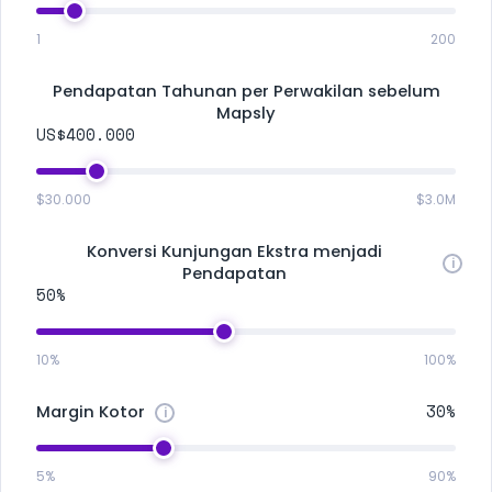
1
200
Pendapatan Tahunan per Perwakilan sebelum
Mapsly
US$400.000
$30.000
$3.0M
Konversi Kunjungan Ekstra menjadi
Pendapatan
50%
10%
100%
30%
Margin Kotor
5%
90%