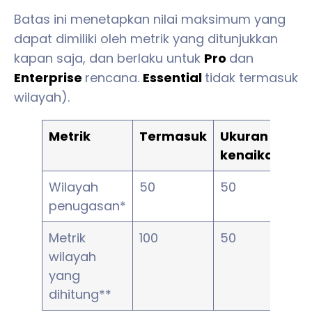
Batas ini menetapkan nilai maksimum yang
dapat dimiliki oleh metrik yang ditunjukkan
kapan saja, dan berlaku untuk
Pro
dan
Enterprise
rencana.
Essential
tidak termasuk
wilayah).
Metrik
Termasuk
Ukuran
Ha
kenaikan
pe
Wilayah
50
50
$2
penugasan*
Metrik
100
50
$2
wilayah
yang
dihitung**