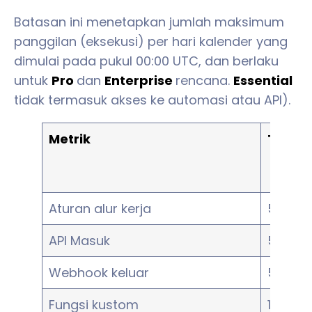
Batasan ini menetapkan jumlah maksimum
panggilan (eksekusi) per hari kalender yang
dimulai pada pukul 00:00 UTC, dan berlaku
untuk
Pro
dan
Enterprise
rencana.
Essential
tidak termasuk akses ke automasi atau API).
Metrik
Terma
Aturan alur kerja
5,000
API Masuk
5,000
Webhook keluar
5,000
Fungsi kustom
1,000