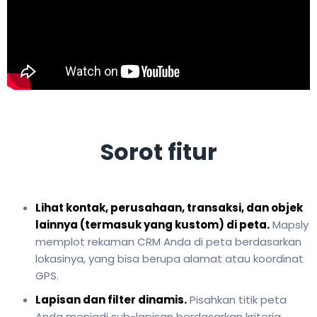
Sorot fitur
Lihat kontak, perusahaan, transaksi, dan objek
lainnya (termasuk yang kustom) di peta.
Mapsly
memplot rekaman CRM Anda di peta berdasarkan
lokasinya, yang bisa berupa alamat atau koordinat
GPS.
Lapisan dan filter dinamis.
Pisahkan titik peta
Anda menjadi sub-lapisan berdasarkan kriteria