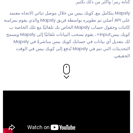
كتابة رمز؛ وأكثر من ذلك بكثير.
Mapsly يتكامل مع, كويك بيس من خلال موصل ثنائي الاتجاه معتمد
على API أصلي تم تطويره بواسطة فريق Mapsly والذي يقوم بمزامنة
كائنات وحقول حساب Mapsly الخاص بك تلقائيًا مع تلك الخاصة ب
كويك بيسinput=، يقوم بسحب البيانات تلقائيًا إلى Mapsly ويسمح
لك بتعديل أي بيانات في حسابك كويك بيس مباشرةً في Mapsly.
التحديثات التي تتم في Mapsly تُدفع إلى كويك بيس في الوقت
الحقيقي.