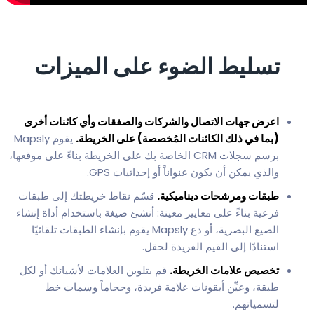
تسليط الضوء على الميزات
اعرض جهات الاتصال والشركات والصفقات وأي كائنات أخرى
(بما في ذلك الكائنات المُخصصة) على الخريطة.
يقوم Mapsly
برسم سجلات CRM الخاصة بك على الخريطة بناءً على موقعها،
والذي يمكن أن يكون عنواناً أو إحداثيات GPS.
طبقات ومرشحات ديناميكية.
قسّم نقاط خريطتك إلى طبقات
فرعية بناءً على معايير معينة: أنشئ صيغة باستخدام أداة إنشاء
الصيغ البصرية، أو دع Mapsly يقوم بإنشاء الطبقات تلقائيًا
استنادًا إلى القيم الفريدة لحقل.
تخصيص علامات الخريطة.
قم بتلوين العلامات لأشيائك أو لكل
طبقة، وعيِّن أيقونات علامة فريدة، وحجاماً وسمات خط
لتسمياتهم.