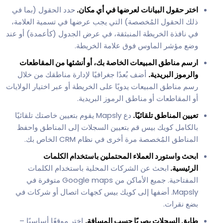
اختر حقول البيانات لعرضها في أي مكان.
حدد الحقول (بما في
ذلك الحقول المُخصصة) التي يجب عرضها في تسمية العلامة،
في نافذة الخريطة المنبثقة، في عرض الجدول (كأعمدة) أو عند
وضع مؤشر الماوس فوق علامة الخريطة.
ارسم مناطق المبيعات الخاصة بك، أو أنشئها من المقاطعات
والرموز البريدية.
أضف بُعدًا جغرافيًا لإدارة مناطقك من خلال
رسم مناطق المبيعات يدويًا على الخريطة أو عبر اختيار الولايات
أو المقاطعات أو مناطق الرموز البريدية.
تعيين المناطق تلقائيًا.
دع Mapsly يقوم بتعيين خاصتك تلقائيًا
بالكامل كويك بيس قم بتعيين السجلات إلى المناطق واحفظ
المناطق المُخصصة مرة أخرى في نظام CRM الخاص بك.
ابحث واستورد العملاء المحتملين باستخدام الكلمات
الرئيسية.
ابحث عن الشركات المحلية باستخدام الكلمات
المفتاحية. جميع الأماكن من Google maps متوفرة في
Mapsly. أضفها إلى كويك بيس كجهات اتصال أو شركات في
بضع نقرات.
طابق السجلات بصريًا حسب المسافة.
اختر موقعًا أساسيًا –