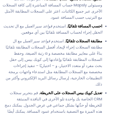
وسيتولى Mapsly حساب المسافة المباشرة إلى كافة السجلات
الأخرى عبر جميع الكائنات. اعثر على السجلات المطابقة الأمثل
مع الترتيب حسب
المسافة
عمود.
احسب المسافة تلقائيًا.
استخدم
قواعد سير العمل
مع ال
تحديث
الحقل
إجراء لحساب المسافة تلقائيًا بين أي موقعين.
مطابقة السجلات تلقائيًا.
استخدم
قواعد سير العمل
مع ال
مطابقة السجلات
إجراء لإيجاد أفضل السجلات المطابقة تلقائيًا
بناءً على معايير مطابقة مخصصة و a
رتبة
الصيغة، وحفظ
السجلات المطابقة تلقائيًا وإعادتها إلى كويك بيس, إلى حقل
بحث مفرد أو متعدد الاختيار، و – اختياريًا – تنفيذ إجراءات
مخصصة مع السجلات المطابقة مثل استدعاء واجهات برمجة
التطبيقات الخارجية، إرسال رسائل البريد الإلكتروني وأكثر من
ذلك.
تعديل كويك بيس السجلات على الخريطة.
قم بتحرير سجلات
CRM الخاصة بك واحدة تلو الأخرى في النافذة المنبثقة
للخريطة أو حدِّثها بشكل جماعي في عرض الجدول. يمكنك دمج
هذه الميزة مع التصفية باستخدام عمود المسافة. يمكنك أيضًا