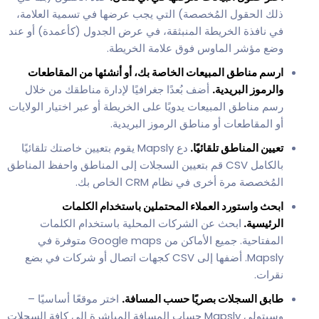
ذلك الحقول المُخصصة) التي يجب عرضها في تسمية العلامة،
في نافذة الخريطة المنبثقة، في عرض الجدول (كأعمدة) أو عند
وضع مؤشر الماوس فوق علامة الخريطة.
ارسم مناطق المبيعات الخاصة بك، أو أنشئها من المقاطعات
والرموز البريدية.
أضف بُعدًا جغرافيًا لإدارة مناطقك من خلال
رسم مناطق المبيعات يدويًا على الخريطة أو عبر اختيار الولايات
أو المقاطعات أو مناطق الرموز البريدية.
تعيين المناطق تلقائيًا.
دع Mapsly يقوم بتعيين خاصتك تلقائيًا
بالكامل CSV قم بتعيين السجلات إلى المناطق واحفظ المناطق
المُخصصة مرة أخرى في نظام CRM الخاص بك.
ابحث واستورد العملاء المحتملين باستخدام الكلمات
الرئيسية.
ابحث عن الشركات المحلية باستخدام الكلمات
المفتاحية. جميع الأماكن من Google maps متوفرة في
Mapsly. أضفها إلى CSV كجهات اتصال أو شركات في بضع
نقرات.
طابق السجلات بصريًا حسب المسافة.
اختر موقعًا أساسيًا –
وسيتولى Mapsly حساب المسافة المباشرة إلى كافة السجلات