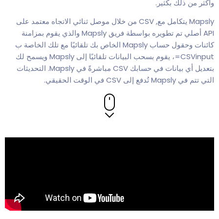
وأكثر من ذلك بكثير.
Mapsly يتكامل مع, CSV من خلال موصل ثنائي الاتجاه معتمد على
API أصلي تم تطويره بواسطة فريق Mapsly والذي يقوم بمزامنة
كائنات وحقول حساب Mapsly الخاص بك تلقائيًا مع تلك الخاصة ب
CSVinput=، يقوم بسحب البيانات تلقائيًا إلى Mapsly ويسمح لك
بتعديل أي بيانات في حسابك CSV مباشرةً في Mapsly. التحديثات
التي تتم في Mapsly تُدفع إلى CSV في الوقت الحقيقي.