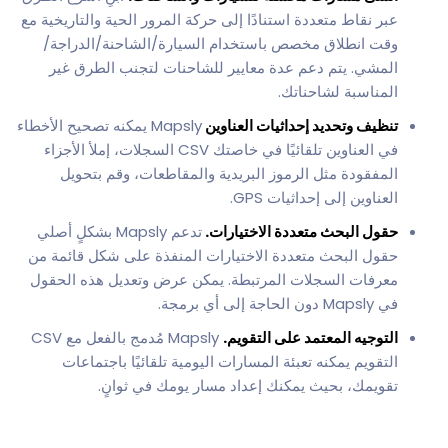
عبر نقاط متعددة استنادًا إلى حركة المرور الحية والتاريخية مع
وقت انطلاق مخصص باستخدام السيارة/الشاحنة/الدراجة/
المشي. يتم دعم عدة معايير للشاحنات لتجنب الطرق غير
المناسبة لشاحناتك.
تنظيف وتحديد إحداثيات العناوين
Mapsly يمكنه تصحيح الأخطاء
في العناوين تلقائيًا في خاصتك CSV السجلات، إملأ الأجزاء
المفقودة مثل الرموز البريدية والمقاطعات، وقم بتحويل
العناوين إلى إحداثيات GPS.
حقول البحث متعددة الاختيارات.
تدعم Mapsly بشكلٍ أصلي
حقول البحث متعددة الاختيارات المنفذة على شكل قائمة من
معرفات السجلات المرتبطة. يمكن عرض وتعديل هذه الحقول
في Mapsly دون الحاجة إلى أي برمجة.
التوجيه المعتمد على التقويم.
Mapsly مُدمج بالفعل مع CSV
التقويم يمكنه تعبئة المسارات اليومية تلقائيًا باجتماعات
تقويمك، بحيث يمكنك إعداد مسار يومك في ثوانٍ.