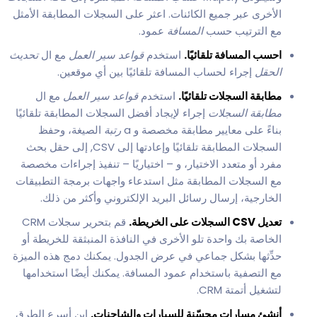
الأخرى عبر جميع الكائنات. اعثر على السجلات المطابقة الأمثل
مع الترتيب حسب
المسافة
عمود.
احسب المسافة تلقائيًا.
استخدم
قواعد سير العمل
مع ال
تحديث
الحقل
إجراء لحساب المسافة تلقائيًا بين أي موقعين.
مطابقة السجلات تلقائيًا.
استخدم
قواعد سير العمل
مع ال
مطابقة السجلات
إجراء لإيجاد أفضل السجلات المطابقة تلقائيًا
بناءً على معايير مطابقة مخصصة و a
رتبة
الصيغة، وحفظ
السجلات المطابقة تلقائيًا وإعادتها إلى CSV, إلى حقل بحث
مفرد أو متعدد الاختيار، و – اختياريًا – تنفيذ إجراءات مخصصة
مع السجلات المطابقة مثل استدعاء واجهات برمجة التطبيقات
الخارجية، إرسال رسائل البريد الإلكتروني وأكثر من ذلك.
تعديل CSV السجلات على الخريطة.
قم بتحرير سجلات CRM
الخاصة بك واحدة تلو الأخرى في النافذة المنبثقة للخريطة أو
حدِّثها بشكل جماعي في عرض الجدول. يمكنك دمج هذه الميزة
مع التصفية باستخدام عمود المسافة. يمكنك أيضًا استخدامها
لتشغيل أتمتة CRM.
أنشئ مسارات محسّنة للسيارات والشاحنات.
ابنِ أسرع الطرق