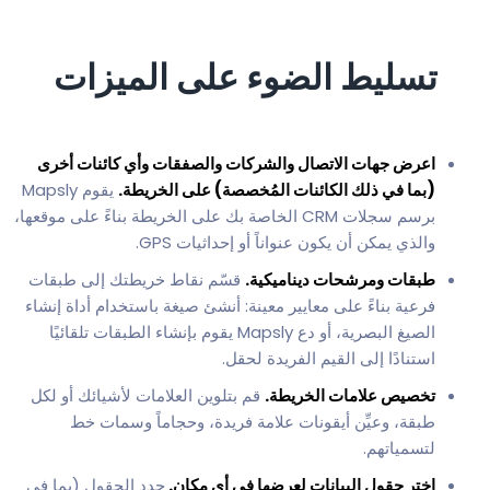
تسليط الضوء على الميزات
اعرض جهات الاتصال والشركات والصفقات وأي كائنات أخرى
(بما في ذلك الكائنات المُخصصة) على الخريطة.
يقوم Mapsly
برسم سجلات CRM الخاصة بك على الخريطة بناءً على موقعها،
والذي يمكن أن يكون عنواناً أو إحداثيات GPS.
طبقات ومرشحات ديناميكية.
قسّم نقاط خريطتك إلى طبقات
فرعية بناءً على معايير معينة: أنشئ صيغة باستخدام أداة إنشاء
الصيغ البصرية، أو دع Mapsly يقوم بإنشاء الطبقات تلقائيًا
استنادًا إلى القيم الفريدة لحقل.
تخصيص علامات الخريطة.
قم بتلوين العلامات لأشيائك أو لكل
طبقة، وعيِّن أيقونات علامة فريدة، وحجاماً وسمات خط
لتسمياتهم.
اختر حقول البيانات لعرضها في أي مكان.
حدد الحقول (بما في