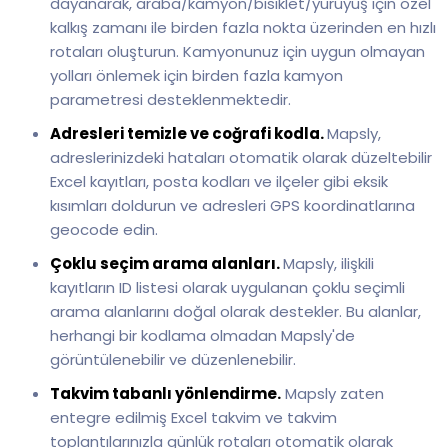
dayanarak, araba/kamyon/bisiklet/yürüyüş için özel
kalkış zamanı ile birden fazla nokta üzerinden en hızlı
rotaları oluşturun. Kamyonunuz için uygun olmayan
yolları önlemek için birden fazla kamyon
parametresi desteklenmektedir.
Adresleri temizle ve coğrafi kodla.
Mapsly,
adreslerinizdeki hataları otomatik olarak düzeltebilir
Excel kayıtları, posta kodları ve ilçeler gibi eksik
kısımları doldurun ve adresleri GPS koordinatlarına
geocode edin.
Çoklu seçim arama alanları.
Mapsly, ilişkili
kayıtların ID listesi olarak uygulanan çoklu seçimli
arama alanlarını doğal olarak destekler. Bu alanlar,
herhangi bir kodlama olmadan Mapsly'de
görüntülenebilir ve düzenlenebilir.
Takvim tabanlı yönlendirme.
Mapsly zaten
entegre edilmiş Excel takvim ve takvim
toplantılarınızla günlük rotaları otomatik olarak