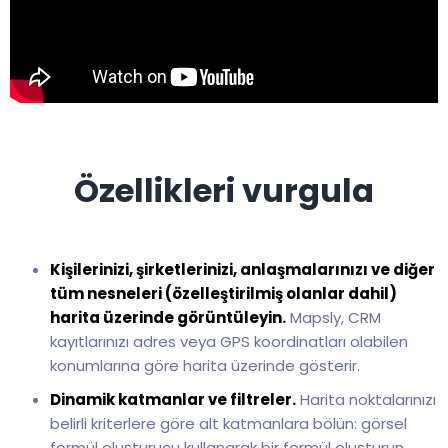
Özellikleri vurgula
Kişilerinizi, şirketlerinizi, anlaşmalarınızı ve diğer
tüm nesneleri (özelleştirilmiş olanlar dahil)
harita üzerinde görüntüleyin.
Mapsly, CRM
kayıtlarınızı adres veya GPS koordinatları olabilen
konumlarına göre harita üzerinde gösterir.
Dinamik katmanlar ve filtreler.
Harita noktalarınızı
belirli kriterlere göre alt katmanlara bölün: görsel
formül oluşturucu kullanarak bir formül oluşturun