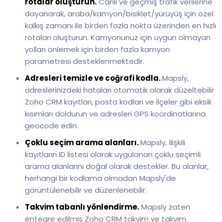
rotalar oluşturun.
Canlı ve geçmiş trafik verilerine
dayanarak, araba/kamyon/bisiklet/yürüyüş için özel
kalkış zamanı ile birden fazla nokta üzerinden en hızlı
rotaları oluşturun. Kamyonunuz için uygun olmayan
yolları önlemek için birden fazla kamyon
parametresi desteklenmektedir.
Adresleri temizle ve coğrafi kodla.
Mapsly,
adreslerinizdeki hataları otomatik olarak düzeltebilir
Zoho CRM kayıtları, posta kodları ve ilçeler gibi eksik
kısımları doldurun ve adresleri GPS koordinatlarına
geocode edin.
Çoklu seçim arama alanları.
Mapsly, ilişkili
kayıtların ID listesi olarak uygulanan çoklu seçimli
arama alanlarını doğal olarak destekler. Bu alanlar,
herhangi bir kodlama olmadan Mapsly'de
görüntülenebilir ve düzenlenebilir.
Takvim tabanlı yönlendirme.
Mapsly zaten
entegre edilmiş Zoho CRM takvim ve takvim