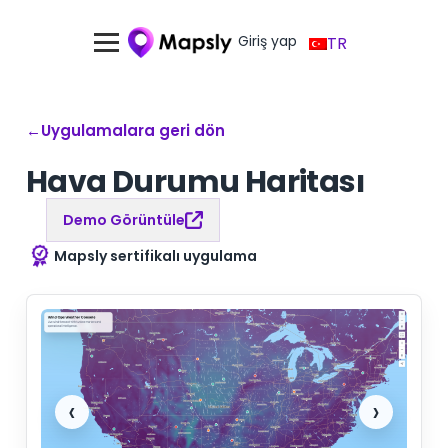
Giriş yap
TR
←
Uygulamalara geri dön
Hava Durumu Haritası
Demo Görüntüle
Mapsly sertifikalı uygulama
‹
›