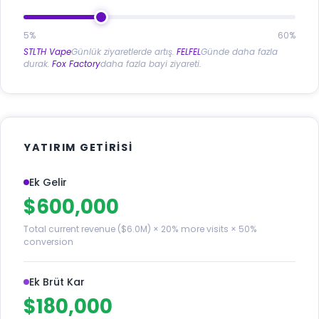
5%
60%
STLTH Vape
Günlük ziyaretlerde artış.
FELFEL
Günde daha fazla
durak.
Fox Factory
daha fazla bayi ziyareti.
YATIRIM GETIRISI
Ek Gelir
$600,000
Total current revenue ($6.0M) × 20% more visits × 50%
conversion
Ek Brüt Kar
$180,000