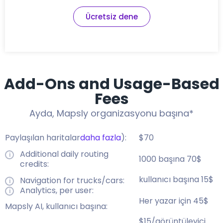
Ücretsiz dene
Add-Ons and Usage-Based
Fees
Ayda, Mapsly organizasyonu başına*
Paylaşılan haritalar
daha fazla
):
$70
Additional daily routing
1000 başına 70$
credits:
kullanıcı başına 15$
Navigation for trucks/cars:
Analytics, per user:
Her yazar için 45$
Mapsly AI, kullanıcı başına:
$15/görüntüleyici