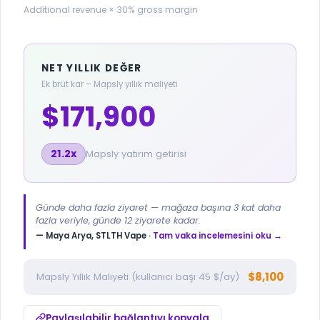
Additional revenue × 30% gross margin
NET YILLIK DEĞER
Ek brüt kar – Mapsly yıllık maliyeti
$171,900
21.2x
Mapsly yatırım getirisi
Günde daha fazla ziyaret — mağaza başına 3 kat daha
fazla veriyle, günde 12 ziyarete kadar.
— Maya Arya, STLTH Vape ·
Tam vaka incelemesini oku →
$8,100
Mapsly Yıllık Maliyeti (kullanıcı başı 45 $/ay)
Paylaşılabilir bağlantıyı kopyala