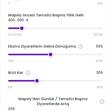
1
200
Mapsly öncesi Temsilci Başına Yıllık Gelir
400.000 $
30.000 $
$3.0M
50%
Ekstra Ziyaretlerin Gelire Dönüşümü
10%
100%
30%
Brüt Kar
5%
90%
Mapsly'dan Günlük / Temsilci Başına
Ziyaretlerde Artış
20%