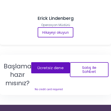
Erick Lindenberg
Operasyon Müdürü
Hikayeyi okuyun
Başlamaya
Satış ile
Ücretsiz dene
Sohbet
hazır
mısınız?