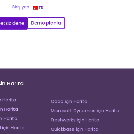
Giriş yap
TR
etsiz dene
Demo planla
çin Harita
n Harita
Odoo için Harita
n Harita
Microsoft Dynamics için Harita
in Harita
Freshworks için Harita
 için Harita
Quickbase için Harita