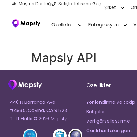
Müşteri Desteği
Satışla İletişime Geç
Şirket
Ort
Özellikler
Entegrasyon
V
Mapsly API
Özellikler
440 N Barranca Ave
Yönlendirme ve takip
#4985, Covina, CA 91723
Bölgeler
Telif Hakkı © 2026 Mapsly
Veri görselleştirme
Canlı haritaları göm