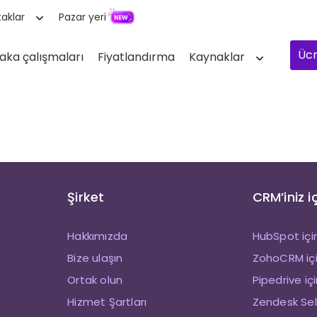
aklar
Pazar yeri
Ücr
aka çalışmaları
Fiyatlandırma
Kaynaklar
Şirket
CRM’iniz i
Hakkımızda
HubSpot içi
Bize ulaşın
ZohoCRM içi
Ortak olun
Pipedrive iç
Hizmet Şartları
Zendesk Sell