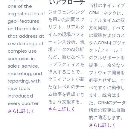
いアプローチ
当社のネイティブ
one of the
ジオフェンシング
CRMコネクタは、
largest suites of
を用いた訪問スク
リアルタイムの双
geo-features
リプト、リアルタ
方向同期、すべて
on the market
イムの現場パフォ
の標準およびカス
that address at
ーマンス分析、現
タムCRMオブジェ
a wide range of
場データのAI分析
クト/フィールド
complex use
など、新たなベス
のフルサポートを
scenarios in
トプラクティスを
提供し、余分なソ
sales, service,
導入することで、
フトウェア開発を
marketing, and
クライアントが新
必要とせずに、す
reporting, with
たなレベルのチー
べてすぐに動作し
new tools
ム効率を達成でき
ます。統合はま
introduced
るよう支援する。
た、CRMのデータ
every quarter.
さらに詳しく
構造の変更に自動
さらに詳しく
的に適応します。
さらに詳しく