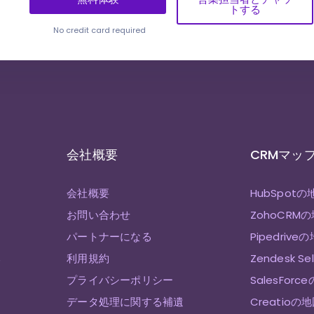
トする
No credit card required
会社概要
CRMマッ
会社概要
HubSpotの
お問い合わせ
ZohoCRM
パートナーになる
Pipedrive
み
利用規約
Zendesk S
プライバシーポリシー
SalesForc
データ処理に関する補遺
Creatioの