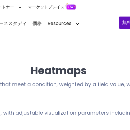
ートナー
マーケットプレイス
無
ーススタディ
価格
Resources
Heatmaps
t meet a condition, weighted by a field value, wit
 with adjustable visualization parameters including