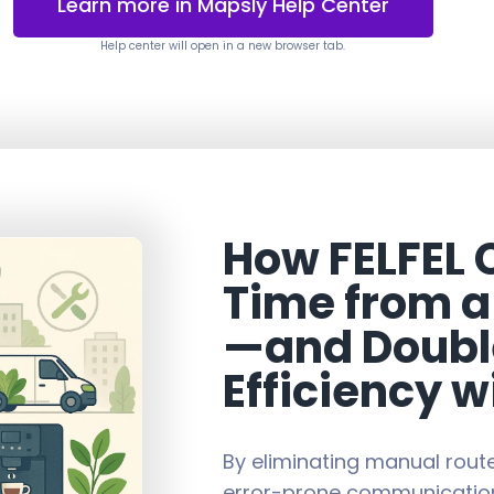
Learn more in Mapsly Help Center
Help center will open in a new browser tab.
How FELFEL 
Time from a
—and Double
Efficiency 
By eliminating manual rout
error-prone communications