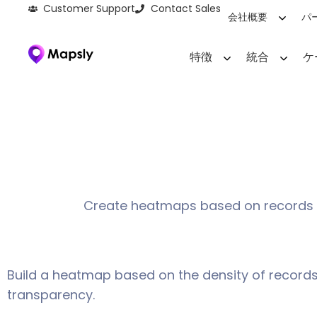
Customer Support
Contact Sales
会社概要
パ
特徴
統合
ケ
Create heatmaps based on records tha
Build a heatmap based on the density of records,
transparency.