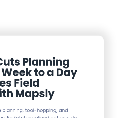
Cuts Planning
 Week to a Day
s Field
with Mapsly
e planning, tool-hopping, and
, FelFel streamlined nationwide