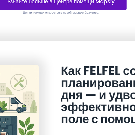
Узнайте больше в Центре помощи Mapsly
Центр помощи откроется в новой вкладке браузера.
Как FELFEL 
планировани
дня — и удв
эффективно
поле с пом