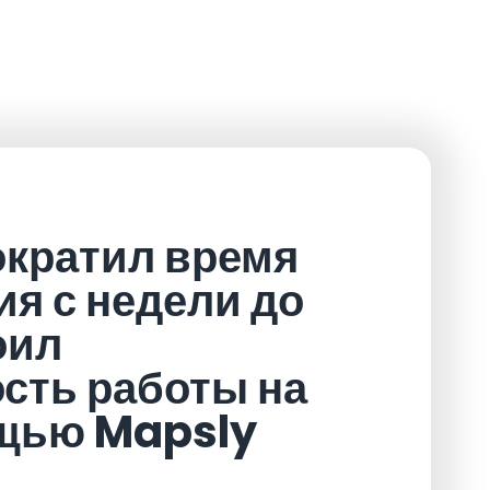
сократил время
я с недели до
оил
сть работы на
ощью Mapsly