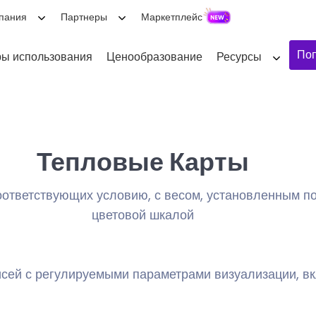
пания
Партнеры
Маркетплейс
Поп
ы использования
Ценообразование
Ресурсы
Тепловые Карты
оответствующих условию, с весом, установленным п
цветовой шкалой
исей с регулируемыми параметрами визуализации, в