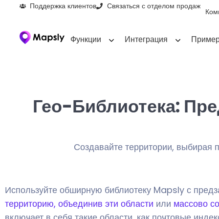
Поддержка клиентов
Связаться с отделом продаж
Ком
Функции
Интеграция
Пример
Гео-Библиотека: Пр
Создавайте территории, выбирая п
Используйте обширную библиотеку Mapsly с предз
территорию, объединив эти области
или
массово с
включает в себя такие области, как почтовые инде