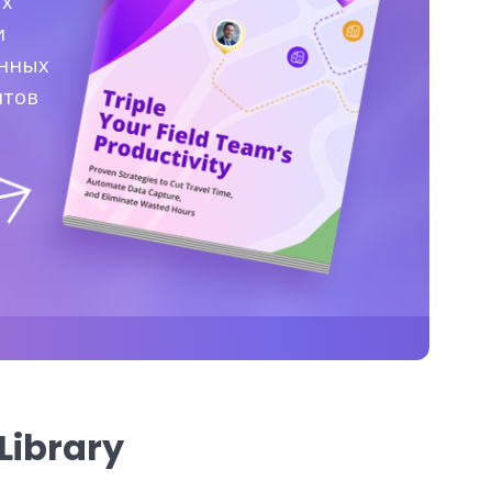
ых
и
анных
итов
Library