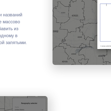
и названий
е массово
бавить из
одному в
ой запятыми.