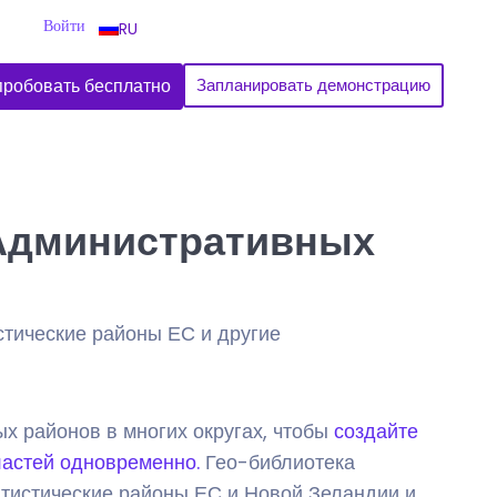
Войти
RU
робовать бесплатно
Запланировать демонстрацию
 Административных
стические районы ЕС и другие
 районов в многих округах, чтобы
создайте
ластей одновременно.
Гео-библиотека
татистические районы ЕС и Новой Зеландии и