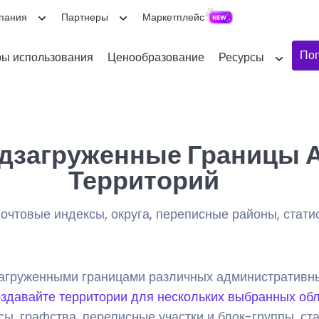
пания
Партнеры
Маркетплейс
Поп
ы использования
Ценообразование
Ресурсы
едзагруженные Границы
Территорий
очтовые индексы, округа, переписные районы, стати
агруженными границами различных административных
оздавайте территории для нескольких выбранных об
ксы, графства, переписные участки и блок-группы, с