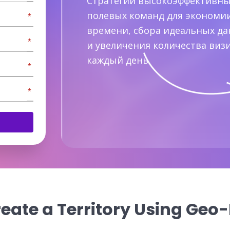
Стратегии высокоэффективн
полевых команд для экономи
*
времени, сбора идеальных д
*
и увеличения количества виз
каждый день.
*
*
eate a Territory Using Geo-