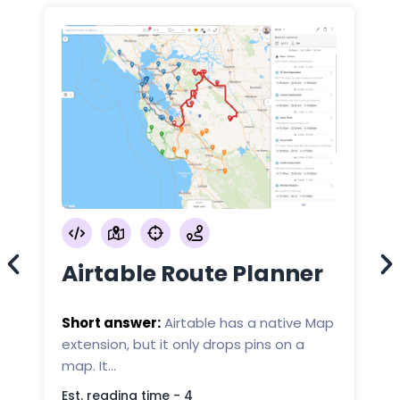
Airtable Route Planner
Short answer:
Airtable has a native Map
extension, but it only drops pins on a
map. It...
П
в
Est. reading time - 4