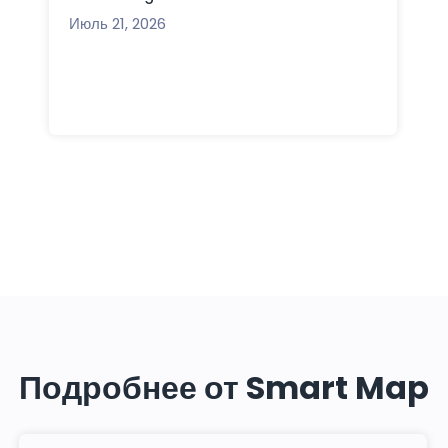
г
Июль 21, 2026
р
М
Подробнее от Smart Map