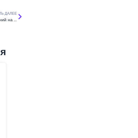
ТЬ ДАЛЕЕ
Поиск техника и назначение заданий на карте
ся