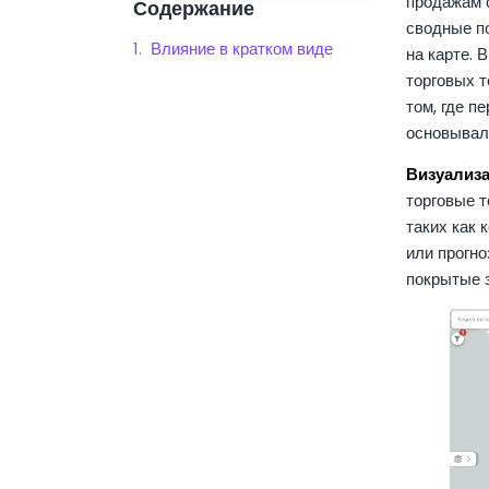
продажам с
Содержание
сводные по
Влияние в кратком виде
на карте. 
торговых т
том, где п
основывал
Визуализа
торговые т
таких как 
или прогн
покрытые з