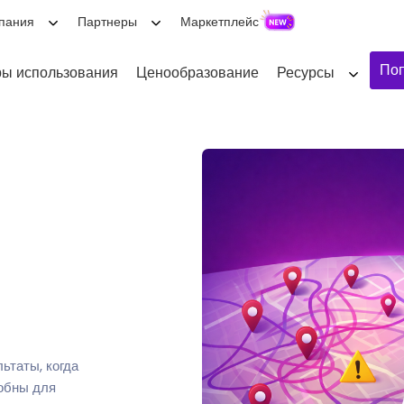
пания
Партнеры
Маркетплейс
Поп
ы использования
Ценообразование
Ресурсы
ьтаты, когда
обны для