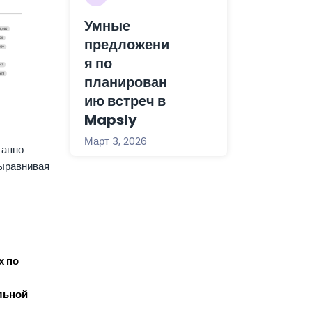
Умные
предложени
я по
планирован
ию встреч в
Mapsly
Март 3, 2026
тапно
выравнивая
х по
льной