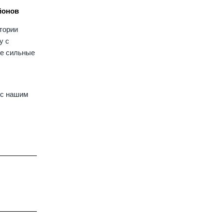
йонов
итории
у с
ее сильные
 с нашим