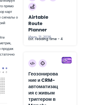
нализируя
то прямо
ор карт
Airtable
е сигналы о
Route
рий
Planner
Июль 21, 2026
йте
Est. reading time - 4
метрик,
и продаж
остаточно
Геозонирова
ние и CRM-
автоматизац
ия с живым
триггером в