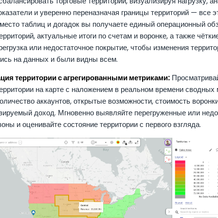
балансировать торговые территории, визуализируя нагрузку, а
казатели и уверенно переназначая границы территорий — все э
Вместо таблиц и догадок вы получаете единый операционный обз
ерриторий, актуальные итоги по счетам и воронке, а также чётки
ерегрузка или недостаточное покрытие, чтобы изменения террито
ись на данных и были видны всем.
ция территории с агрегированными метриками:
Просматрива
ерритории на карте с наложением в реальном времени сводных 
количество аккаунтов, открытые возможности, стоимость воронк
озируемый доход. Мгновенно выявляйте перегруженные или нед
оны и оценивайте состояние территории с первого взгляда.