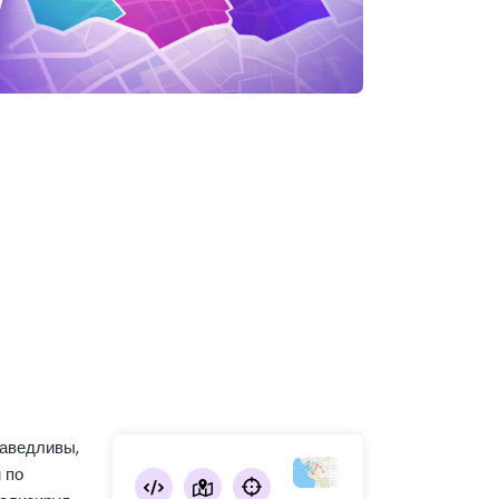
раведливы,
 по