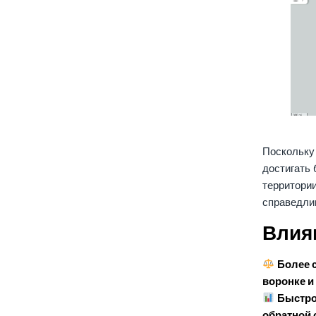
Поскольку
достигать
территори
справедли
Влия
Более 
воронке и
Быстро
обратной