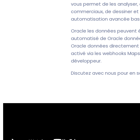
vous permet de les analyser, 
commerciaux, de dessiner et
automatisation avancée basée 
Oracle les données peuvent êt
automatisé de Oracle donnée
Oracle données directement d
activé via les webhooks Mapsl
développeur.
Discutez avec nous pour en sav