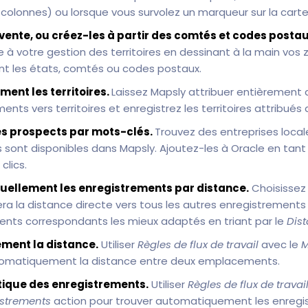
colonnes) ou lorsque vous survolez un marqueur sur la carte
vente, ou créez-les à partir des comtés et codes postau
à votre gestion des territoires en dessinant à la main vos 
nt les états, comtés ou codes postaux.
ent les territoires.
Laissez Mapsly attribuer entièremen
ents vers territoires et enregistrez les territoires attribués
es prospects par mots-clés.
Trouvez des entreprises local
s sont disponibles dans Mapsly. Ajoutez-les à Oracle en tan
clics.
suellement les enregistrements par distance.
Choisissez
ra la distance directe vers tous les autres enregistrements 
ents correspondants les mieux adaptés en triant par le
Dis
ment la distance.
Utiliser
Règles de flux de travail
avec le
M
utomatiquement la distance entre deux emplacements.
que des enregistrements.
Utiliser
Règles de flux de travai
istrements
action pour trouver automatiquement les enreg