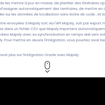
de les mettre à jour en masse, de planifier des itinéraires o
 d'assigner automatiquement des territoires, de mettre en
sur les données de localisation sans écrire de code ; et b
re envoyées à Mapsly soit via l'API Mapsly, soit par export 
s dans un fichier CSV que Mapsly importera automatiqueme
ans Mapsly avec sa synchronisation en temps réel vers vot
y. Pour mettre en œuvre l'intégration, vous pourriez avoir be
oir plus sur l'intégration Oracle avec Mapsly.