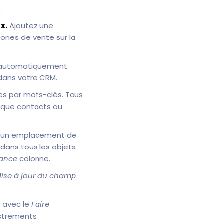
.
x.
Ajoutez une
zones de vente sur la
t automatiquement
 dans votre CRM.
es par mots-clés. Tous
t que contacts ou
 un emplacement de
dans tous les objets.
tance
colonne.
ise à jour du champ
l
avec le
Faire
istrements