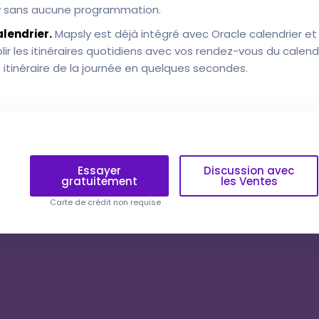
y sans aucune programmation.
lendrier.
Mapsly est déjà intégré avec Oracle calendrier et
 les itinéraires quotidiens avec vos rendez-vous du calendr
e itinéraire de la journée en quelques secondes.
Essayer
Discussion avec
gratuitement
les Ventes
Carte de crédit non requise