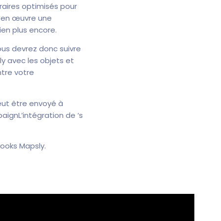
éraires optimisés pour
e en œuvre une
ien plus encore.
ous devrez donc suivre
y avec les objets et
ntre votre
eut être envoyé à
ignL’intégration de ‘s
ooks Mapsly.