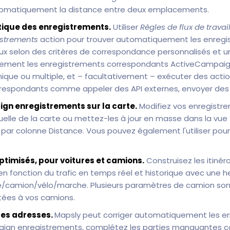
utomatiquement la distance entre deux emplacements.
que des enregistrements.
Utiliser
Règles de flux de travai
istrements
action pour trouver automatiquement les enreg
x selon des critères de correspondance personnalisés et 
uement les enregistrements correspondants ActiveCampai
nique ou multiple, et – facultativement – exécuter des acti
respondants comme appeler des API externes, envoyer des 
gn enregistrements sur la carte.
Modifiez vos enregistr
uelle de la carte ou mettez-les à jour en masse dans la vu
e par colonne Distance. Vous pouvez également l'utiliser pou
optimisés, pour voitures et camions.
Construisez les itinéra
 en fonction du trafic en temps réel et historique avec une 
e/camion/vélo/marche. Plusieurs paramètres de camion sont
ptées à vos camions.
les adresses.
Mapsly peut corriger automatiquement les er
aign enregistrements, complétez les parties manquantes 