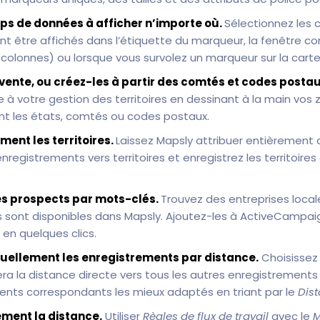
ps de données à afficher n’importe où.
Sélectionnez les 
nt être affichés dans l’étiquette du marqueur, la fenêtre con
colonnes) ou lorsque vous survolez un marqueur sur la carte
vente, ou créez-les à partir des comtés et codes postau
à votre gestion des territoires en dessinant à la main vos 
nt les états, comtés ou codes postaux.
ent les territoires.
Laissez Mapsly attribuer entièremen
egistrements vers territoires et enregistrez les territoires
es prospects par mots-clés.
Trouvez des entreprises local
s sont disponibles dans Mapsly. Ajoutez-les à ActiveCampai
en quelques clics.
suellement les enregistrements par distance.
Choisissez
ra la distance directe vers tous les autres enregistrements 
ents correspondants les mieux adaptés en triant par le
Dis
ment la distance.
Utiliser
Règles de flux de travail
avec le
M