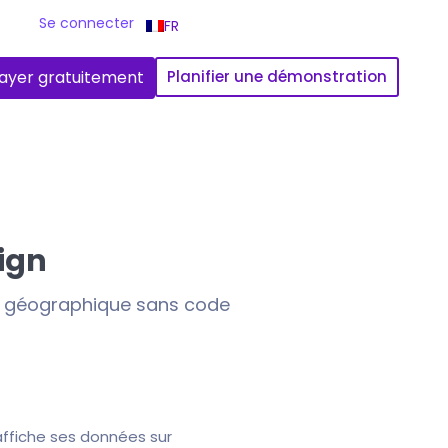
Se connecter
FR
ayer gratuitement
Planifier une démonstration
ign
on géographique sans code
affiche ses données sur