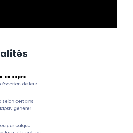
alités
s les objets
 fonction de leur
 selon certains
 Mapsly générer
ou par calque,
r leurs étiquettes.