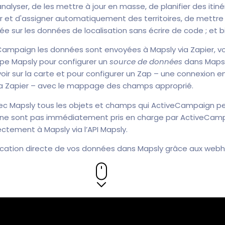
nalyser, de les mettre à jour en masse, de planifier des itin
 et d'assigner automatiquement des territoires, de mettr
sur les données de localisation sans écrire de code ; et b
Campaign les données sont envoyées à Mapsly via Zapier, v
ipe Mapsly pour configurer un
source de données
dans Mapsl
r sur la carte et pour configurer un Zap – une connexion e
a Zapier – avec le mappage des champs approprié.
ec Mapsly tous les objets et champs qui ActiveCampaign p
 ne sont pas immédiatement pris en charge par ActiveCampa
ctement à Mapsly via l’API Mapsly.
ication directe de vos données dans Mapsly grâce aux webh