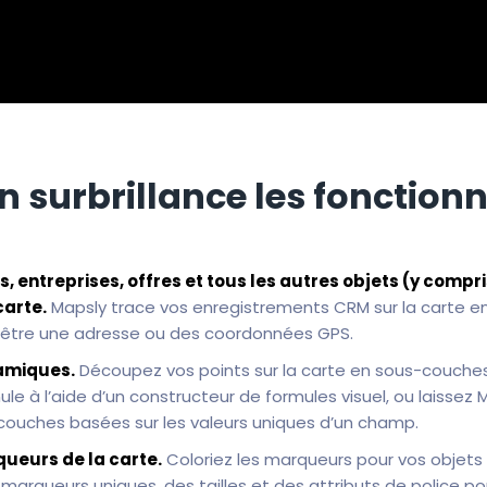
n surbrillance les fonctionn
, entreprises, offres et tous les autres objets (y compri
carte.
Mapsly trace vos enregistrements CRM sur la carte en
être une adresse ou des coordonnées GPS.
namiques.
Découpez vos points sur la carte en sous-couches
mule à l’aide d’un constructeur de formules visuel, ou laissez
uches basées sur les valeurs uniques d’un champ.
queurs de la carte.
Coloriez les marqueurs pour vos objets 
marqueurs uniques, des tailles et des attributs de police pou