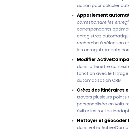
action pour calculer a
Appariement automati
correspondre les enreg
correspondants optimau
enregistrez automatiq
recherche à sélection u
les enregistrements cor
Modifier ActiveCampai
dans la fenêtre context
fonction avec le filtrag
automatisation CRM.
Créez des itinéraires 
travers plusieurs points
personnalisée en voitur
éviter les routes inada
Nettoyer et géocoder 
dans votre ActiveCamp