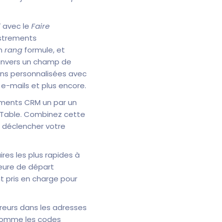
l
avec le
Faire
istrements
un
rang
formule, et
gnvers un champ de
ons personnalisées avec
e-mails et plus encore.
ements CRM un par un
e Table. Combinez cette
r déclencher votre
ires les plus rapides à
heure de départ
 pris en charge pour
reurs dans les adresses
comme les codes