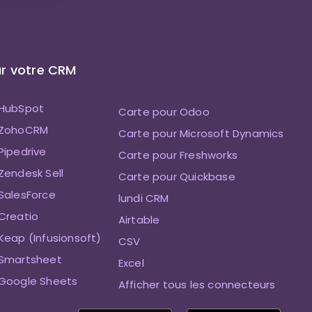
r votre CRM
 HubSpot
Carte pour Odoo
 ZohoCRM
Carte pour Microsoft Dynamics
Pipedrive
Carte pour Freshworks
Zendesk Sell
Carte pour Quickbase
SalesForce
lundi CRM
Creatio
Airtable
Keap (Infusionsoft)
CSV
 Smartsheet
Excel
 Google Sheets
Afficher tous les connecteurs