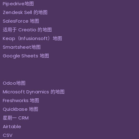
Pipedrive地图
Zendesk Sell 的地图
SalesForce 地图
适用于 Creatio 的地图
Keap（Infusionsoft）地图
Smartsheet地图
Google Sheets 地图
Odoo地图
Microsoft Dynamics 的地图
Freshworks 地图
Quickbase 地图
星期一 CRM
Airtable
CSV