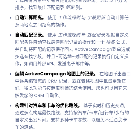
计算所有对象中所有其他记录的直线距离。通过以下方式
排序，找到最佳匹配记录
距离
列。
自动计算距离。
使用
工作流规则
与
字段更新
自动计算任
意两地点之间距离的操作。
自动匹配记录。
使用
工作流规则
与
匹配记录
根据自定义
匹配条件自动查找最佳匹配记录的操作和一个
排名
公式，
并自动将匹配的记录保存回去 ActiveCampaign到单选或
多选查找字段，并且–可选地–对匹配的记录执行自定义操
作，如调用外部API、发送电子邮件等。
编辑 ActiveCampaign 地图上的记录。
在地图弹出窗口
中逐条编辑您的 CRM 记录，或在表格视图中批量更新它
们。将此功能与按距离列筛选结合使用。您也可以用它来
触发您的 CRM 自动化。
构建针对汽车和卡车的优化路线。
基于实时和历史交通，
通过多点构建最快路线，支持按汽车/卡车/自行车/步行的
自定义出发时间。支持多种卡车参数，以避免不适合您卡
车的道路。