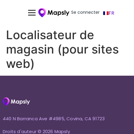
Se connecter
FR
Localisateur de
magasin (pour sites
web)
440 N Barranca Ave #4985, Covina, CA 91723
Droits d'auteur © 2026 Mapsly