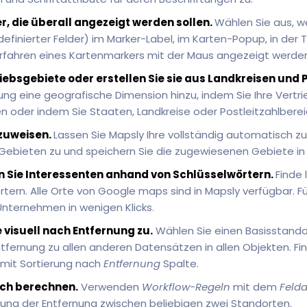
, die überall angezeigt werden sollen.
Wählen Sie aus, w
definierter Felder) im Marker-Label, im Karten-Popup, in der 
fahren eines Kartenmarkers mit der Maus angezeigt werden 
riebsgebiete oder erstellen Sie sie aus Landkreisen und 
tung eine geografische Dimension hinzu, indem Sie Ihre Vert
en oder indem Sie Staaten, Landkreise oder Postleitzahlbere
zuweisen.
Lassen Sie Mapsly Ihre vollständig automatisch z
Gebieten zu und speichern Sie die zugewiesenen Gebiete in
n Sie Interessenten anhand von Schlüsselwörtern.
Finde
ern. Alle Orte von Google maps sind in Mapsly verfügbar. Füg
nternehmen in wenigen Klicks.
 visuell nach Entfernung zu.
Wählen Sie einen Basisstando
ntfernung zu allen anderen Datensätzen in allen Objekten. F
mit Sortierung nach
Entfernung
Spalte.
ch berechnen.
Verwenden
Workflow-Regeln
mit dem
Felda
ng der Entfernung zwischen beliebigen zwei Standorten.