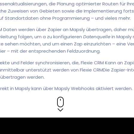
senaktualisierungen, die Planung optimierter Routen für Ihre
e Zuweisen von Gebieten sowie die Implementierung fortsch
uf Standortdaten ohne Programmierung – und vieles mehr.
CRM Daten werden über Zapier an Mapsly übertragen, daher m
eitung folgen, um a zu konfigurieren
Datenquelle
in Mapsly 
rte sehen möchten, und um einen Zap einzurichten – eine V
pier – mit der entsprechenden Feldzuordnung.
jekte und Felder synchronisieren, die, Flexie CRM Kann an Za
 unmittelbar unterstützt werden von Flexie CRMDie Zapier-Int
y übertragen werden.
irekt in Mapsly kann über Mapsly Webhooks aktiviert werden.