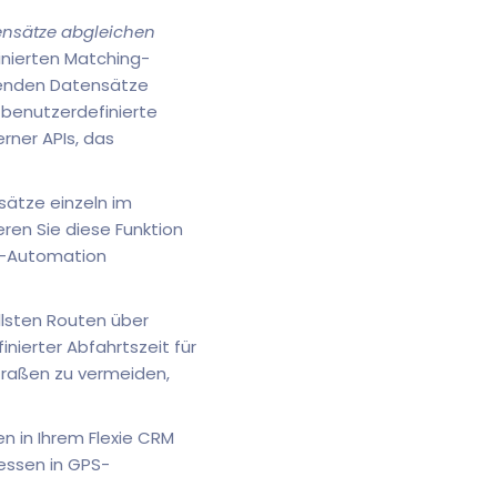
nsätze abgleichen
nierten Matching-
menden Datensätze
 benutzerdefinierte
rner APIs, das
ätze einzeln im
ren Sie diese Funktion
RM-Automation
ellsten Routen über
nierter Abfahrtszeit für
raßen zu vermeiden,
n in Ihrem Flexie CRM
essen in GPS-