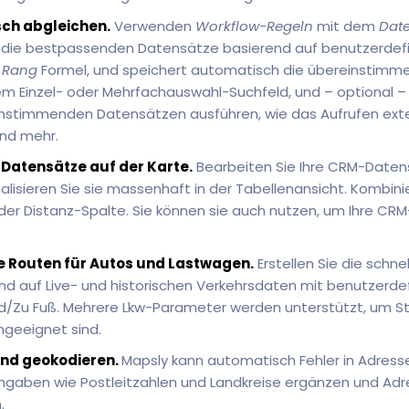
ch abgleichen.
Verwenden
Workflow-Regeln
mit dem
Date
 die bestpassenden Datensätze basierend auf benutzerdefi
n
Rang
Formel, und speichert automatisch die übereinstim
inem Einzel- oder Mehrfachauswahl-Suchfeld, und – optional –
nstimmenden Datensätzen ausführen, wie das Aufrufen exte
und mehr.
 Datensätze auf der Karte.
Bearbeiten Sie Ihre CRM-Datens
lisieren Sie sie massenhaft in der Tabellenansicht. Kombinie
h der Distanz-Spalte. Sie können sie auch nutzen, um Ihre C
te Routen für Autos und Lastwagen.
Erstellen Sie die schn
d auf Live- und historischen Verkehrsdaten mit benutzerdefi
/Zu Fuß. Mehrere Lkw-Parameter werden unterstützt, um St
ngeeignet sind.
und geokodieren.
Mapsly kann automatisch Fehler in Adresse
ngaben wie Postleitzahlen und Landkreise ergänzen und Adr
.