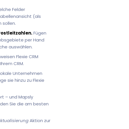
elche Felder
Tabellenansicht (als
sollen.
Postleitzahlen.
Fügen
riebsgebiete per Hand
iche auswählen.
uweisen Flexie CRM
 Ihrem CRM.
 lokale Unternehmen
e sie hinzu zu Flexie
rt – und Mapsly
inden Sie die am besten
ktualisierung
Aktion zur