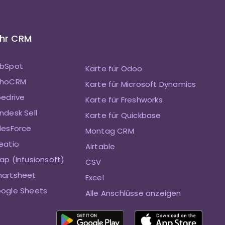
Ihr CRM
ubSpot
Karte für Odoo
ZohoCRM
Karte für Microsoft Dynamics
pedrive
Karte für Freshworks
ndesk Sell
Karte für Quickbase
alesForce
Montag CRM
eatio
Airtable
ap (Infusionsoft)
CSV
martsheet
Excel
oogle Sheets
Alle Anschlüsse anzeigen