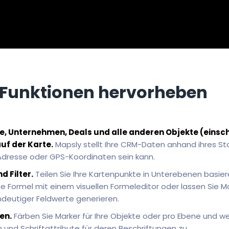
Funktionen hervorheben
e, Unternehmen, Deals und alle anderen Objekte (einsch
uf der Karte.
Mapsly stellt Ihre CRM-Daten anhand ihres St
Adresse oder GPS-Koordinaten sein kann.
 Filter.
Teilen Sie Ihre Kartenpunkte in Unterebenen basi
 eine Formel mit einem visuellen Formeleditor oder lassen Sie 
deutiger Feldwerte generieren.
en.
Färben Sie Marker für Ihre Objekte oder pro Ebene und we
und Schriftattribute für deren Beschriftungen zu.