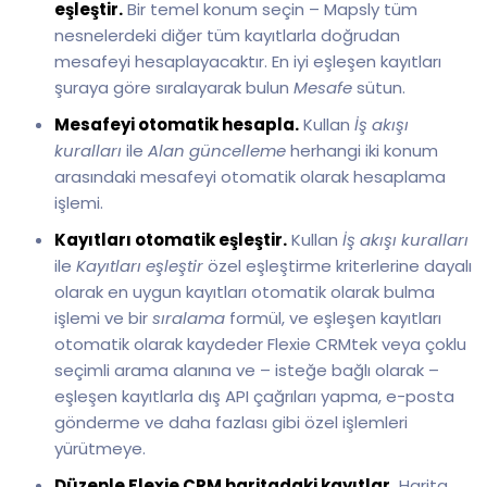
eşleştir.
Bir temel konum seçin – Mapsly tüm
nesnelerdeki diğer tüm kayıtlarla doğrudan
mesafeyi hesaplayacaktır. En iyi eşleşen kayıtları
şuraya göre sıralayarak bulun
Mesafe
sütun.
Mesafeyi otomatik hesapla.
Kullan
İş akışı
kuralları
ile
Alan güncelleme
herhangi iki konum
arasındaki mesafeyi otomatik olarak hesaplama
işlemi.
Kayıtları otomatik eşleştir.
Kullan
İş akışı kuralları
ile
Kayıtları eşleştir
özel eşleştirme kriterlerine dayalı
olarak en uygun kayıtları otomatik olarak bulma
işlemi ve bir
sıralama
formül, ve eşleşen kayıtları
otomatik olarak kaydeder Flexie CRMtek veya çoklu
seçimli arama alanına ve – isteğe bağlı olarak –
eşleşen kayıtlarla dış API çağrıları yapma, e-posta
gönderme ve daha fazlası gibi özel işlemleri
yürütmeye.
Düzenle Flexie CRM haritadaki kayıtlar.
Harita