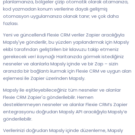
planlamanıza, bölgeler çizip otomatik olarak atamanıza,
kod yazmadan konum verilerine dayalı gelişmiş
otomasyon uygulamanıza olanak tanır; ve çok daha
fazlası.
Yeni ve güncellendi Flexie CRM veriler Zapier aracılığıyla
Mapsly'ye gönderilir, bu yüzden yapılandırmak için Mapsly
ekibi tarafından geliştirilen bir kılavuzu takip etmeniz
gerekecek
veri kaynağı
Haritanızda görmek istediğiniz
nesneler ve alanlarla Mapsly içinde ve bir Zap – sizin
aranızda bir bağlantı kurmak için Flexie CRM ve uygun alan
eşlemesi ile Zapier üzerinden Mapsly.
Mapsly ile eşitleyebileceğiniz tüm nesneler ve alanlar
Flexie CRM Zapier'a gönderilebilir. Hemen
desteklenmeyen nesneler ve alanlar Flexie CRM‘s Zapier
entegrasyonu doğrudan Mapsly API aracılığıyla Mapsly’e
gönderilebilir.
Verilerinizi doğrudan Mapsly içinde düzenleme, Mapsly