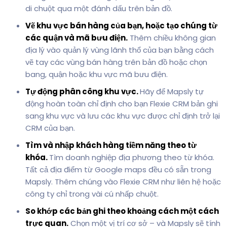
di chuột qua một đánh dấu trên bản đồ.
Vẽ khu vực bán hàng của bạn, hoặc tạo chúng từ
các quận và mã bưu điện.
Thêm chiều không gian
địa lý vào quản lý vùng lãnh thổ của bạn bằng cách
vẽ tay các vùng bán hàng trên bản đồ hoặc chọn
bang, quận hoặc khu vực mã bưu điện.
Tự động phân công khu vực.
Hãy để Mapsly tự
động hoàn toàn chỉ định cho bạn Flexie CRM bản ghi
sang khu vực và lưu các khu vực được chỉ định trở lại
CRM của bạn.
Tìm và nhập khách hàng tiềm năng theo từ
khóa.
Tìm doanh nghiệp địa phương theo từ khóa.
Tất cả địa điểm từ Google maps đều có sẵn trong
Mapsly. Thêm chúng vào Flexie CRM như liên hệ hoặc
công ty chỉ trong vài cú nhấp chuột.
So khớp các bản ghi theo khoảng cách một cách
trực quan.
Chọn một vị trí cơ sở – và Mapsly sẽ tính