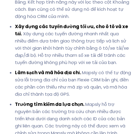
Bảng. Kết hợp tính năng này với lọc theo cột Khoảng
cách. Bạn cũng có thể sử dụng nó để kích hoạt tự
động hóa CRM của mình.
Xây dựng các tuyến đường tối ưu, cho ô tô và xe
tải.
Xây dựng các tuyến đường nhanh nhất qua
nhiều điểm dựa trên giao thông trực tiếp và lịch sử
với thời gian khởi hành tùy chỉnh bằng ô tô/xe tải/xe
đạp/đi bộ. Hỗ trợ nhiều tham số xe tải để tránh các
tuyến đường không phù hợp với xe tải của bạn.
Làm sạch và mã hóa địa chỉ.
Mapsly có thể tự động
sửa lỗi trong địa chỉ của bạn Flexie CRM bản ghi, điền
các phần còn thiếu như mã zip và quận, và mã hóa
địa chỉ thành tọa độ GPS.
Trường tìm kiếm đa lựa chọn.
Mapsly hỗ trợ
nguyên bản các trường tra cứu chọn nhiều được
triển khai dưới dạng danh sách các ID của các bản
ghi liên quan. Các trường này có thể được xem và
chỉnh sửa trong Mapsly mà không cần lập trình.