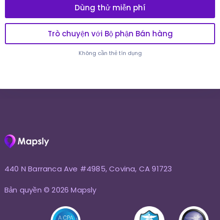
Dùng thử miễn phí
Trò chuyện với Bộ phận Bán hàng
Không cần thẻ tín dụng
440 N Barranca Ave #4985, Covina, CA 91723
Bản quyền © 2026 Mapsly