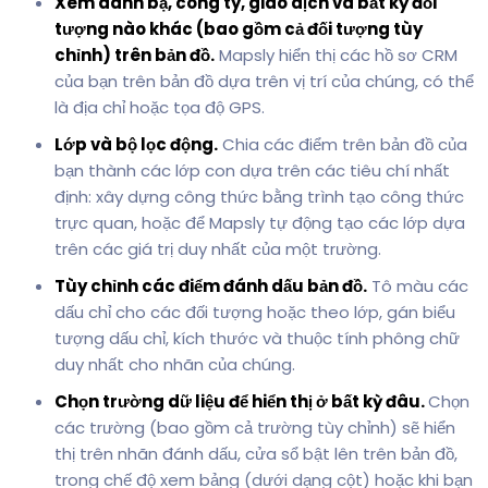
Xem danh bạ, công ty, giao dịch và bất kỳ đối
tượng nào khác (bao gồm cả đối tượng tùy
chỉnh) trên bản đồ.
Mapsly hiển thị các hồ sơ CRM
của bạn trên bản đồ dựa trên vị trí của chúng, có thể
là địa chỉ hoặc tọa độ GPS.
Lớp và bộ lọc động.
Chia các điểm trên bản đồ của
bạn thành các lớp con dựa trên các tiêu chí nhất
định: xây dựng công thức bằng trình tạo công thức
trực quan, hoặc để Mapsly tự động tạo các lớp dựa
trên các giá trị duy nhất của một trường.
Tùy chỉnh các điểm đánh dấu bản đồ.
Tô màu các
dấu chỉ cho các đối tượng hoặc theo lớp, gán biểu
tượng dấu chỉ, kích thước và thuộc tính phông chữ
duy nhất cho nhãn của chúng.
Chọn trường dữ liệu để hiển thị ở bất kỳ đâu.
Chọn
các trường (bao gồm cả trường tùy chỉnh) sẽ hiển
thị trên nhãn đánh dấu, cửa sổ bật lên trên bản đồ,
trong chế độ xem bảng (dưới dạng cột) hoặc khi bạn