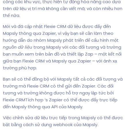
công các khu vực, thực hiện tự động hóa nâng cao dựa
trên dữ liệu vị trí mà không cần viết mã; và còn nhiều hơn
thế nữa.
Mới và đã cập nhật Flexie CRM dữ liệu được đẩy đến
Mapsly thông qua Zapier, vì vậy bạn sẽ cần làm theo
hướng dẫn do nhóm Mapsly phát triển để cấu hình một
nguồn dữ liệu
trong Mapsly với các đối tượng và trường
bạn muốn xem trên bản đồ và thiết lập Zap – một kết nối
giữa bạn Flexie CRM và Mapsly qua Zapier – với ánh xạ
trường phù hợp.
Bạn sẽ có thể đồng bộ với Mapsly tất cả các đối tượng và
trường mà Flexie CRM có thể gửi đến Zapier. Các đối
tượng và trường không được hỗ trợ ngay lập tức bởi
Flexie CRMTích hợp ‘s Zapier có thể được đẩy trực tiếp
đến Mapsly thông qua API của Mapsly.
Việc chỉnh sửa dữ liệu trực tiếp trong Mapsly có thể được
bật bằng cách sử dụng webhook của Mapsly.