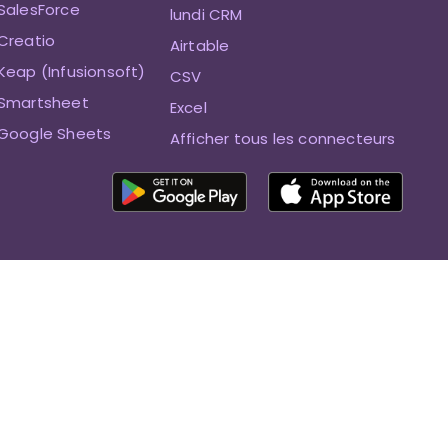
SalesForce
lundi CRM
Creatio
Airtable
Keap (Infusionsoft)
CSV
 Smartsheet
Excel
 Google Sheets
Afficher tous les connecteurs