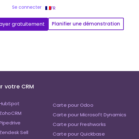
Se connecter
FR
ayer gratuitement
Planifier une démonstration
r votre CRM
 HubSpot
Carte pour Odoo
 ZohoCRM
Carte pour Microsoft Dynamics
Pipedrive
Carte pour Freshworks
Zendesk Sell
Carte pour Quickbase