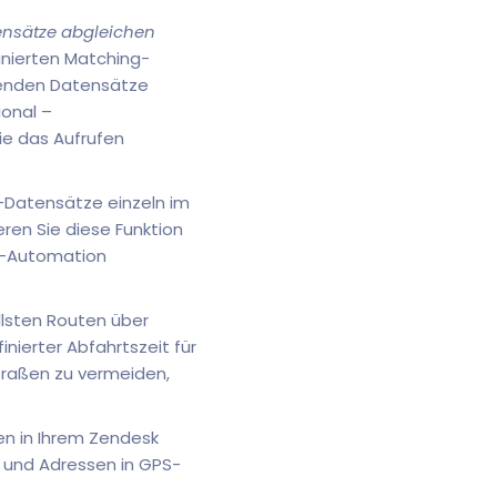
nsätze abgleichen
nierten Matching-
menden Datensätze
ional –
ie das Aufrufen
-Datensätze einzeln im
ren Sie diese Funktion
RM-Automation
ellsten Routen über
nierter Abfahrtszeit für
raßen zu vermeiden,
en in Ihrem Zendesk
 und Adressen in GPS-