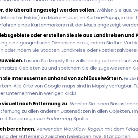
, die überall angezeigt werden sollen.
Wählen Sie aus, w
definierter Felder) im Marker-Label, im Karten-Popup, in der 
fahren eines Kartenmarkers mit der Maus angezeigt werden 
riebsgebiete oder erstellen Sie sie aus Landkreisen und 
tung eine geografische Dimension hinzu, indem Sie Ihre Vert
en oder indem Sie Staaten, Landkreise oder Postleitzahlbere
zuweisen.
Lassen Sie Mapsly Ihre vollständig automatisch 
ensätze Gebieten zu und speichern Sie die zugewiesenen Ge
n Sie Interessenten anhand von Schlüsselwörtern.
Finde
tern. Alle Orte von Google maps sind in Mapsly verfügbar. F
er Unternehmen in wenigen Klicks.
 visuell nach Entfernung zu.
Wählen Sie einen Basisstando
ntfernung zu allen anderen Datensätzen in allen Objekten. F
mit Sortierung nach
Entfernung
Spalte.
ch berechnen.
Verwenden
Workflow-Regeln
mit dem
Felda
ng der Entfernung zwischen beliebigen zwei Standorten.