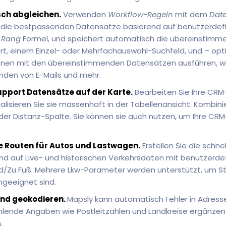
ch abgleichen.
Verwenden
Workflow-Regeln
mit dem
Date
 die bestpassenden Datensätze basierend auf benutzerdefi
n
Rang
Formel, und speichert automatisch die übereinstim
rt, einem Einzel- oder Mehrfachauswahl-Suchfeld, und – opt
ionen mit den übereinstimmenden Datensätzen ausführen, w
enden von E-Mails und mehr.
pport Datensätze auf der Karte.
Bearbeiten Sie Ihre CRM
lisieren Sie sie massenhaft in der Tabellenansicht. Kombinie
h der Distanz-Spalte. Sie können sie auch nutzen, um Ihre C
te Routen für Autos und Lastwagen.
Erstellen Sie die schn
d auf Live- und historischen Verkehrsdaten mit benutzerdefi
/Zu Fuß. Mehrere Lkw-Parameter werden unterstützt, um St
ngeeignet sind.
und geokodieren.
Mapsly kann automatisch Fehler in Adress
hlende Angaben wie Postleitzahlen und Landkreise ergänzen
.