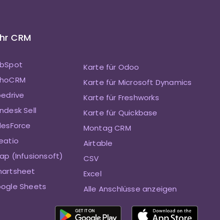
Ihr CRM
ubSpot
Karte für Odoo
ZohoCRM
Karte für Microsoft Dynamics
pedrive
Karte für Freshworks
ndesk Sell
Karte für Quickbase
alesForce
Montag CRM
eatio
Airtable
ap (Infusionsoft)
CSV
martsheet
Excel
oogle Sheets
Alle Anschlüsse anzeigen