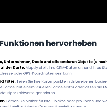
Funktionen hervorheben
e, Unternehmen, Deals und alle anderen Objekte (einsch
uf der Karte.
Mapsly stellt Ihre CRM-Daten anhand ihres St
Adresse oder GPS-Koordinaten sein kann.
 Filter.
Teilen Sie Ihre Kartenpunkte in Unterebenen basi
 eine Formel mit einem visuellen Formeleditor oder lassen Sie 
deutiger Feldwerte generieren.
en.
Färben Sie Marker für Ihre Objekte oder pro Ebene und we
und Schriftattribute für deren Beschriftungen zu.