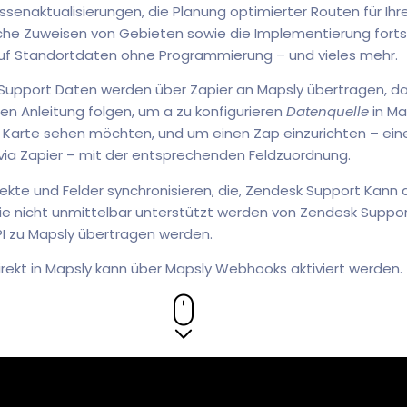
senaktualisierungen, die Planung optimierter Routen für Ihre
e Zuweisen von Gebieten sowie die Implementierung fortsch
uf Standortdaten ohne Programmierung – und vieles mehr.
 Support Daten werden über Zapier an Mapsly übertragen, da
 Anleitung folgen, um a zu konfigurieren
Datenquelle
in Ma
r Karte sehen möchten, und um einen Zap einzurichten – ei
ia Zapier – mit der entsprechenden Feldzuordnung.
jekte und Felder synchronisieren, die, Zendesk Support Kann
die nicht unmittelbar unterstützt werden von Zendesk Suppor
PI zu Mapsly übertragen werden.
irekt in Mapsly kann über Mapsly Webhooks aktiviert werden.