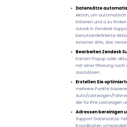
Datensätze automatis
Aktion, um automatisch
Kriterien und a zu finde
zurück in Zendesk Suppo
benutzerdefinierte Akt
externer APIs, das Vers
Bearbeiten Zendesk Su
Karten-Popup oder aktua
mit einer Filterung nac
auszulösen.
Erstellen Sie optimier
mehrere Punkte basieren
Auto/Lastwagen/Fahrrad
die für Ihre Lastwagen u
Adressen bereinigen 
Support Datensätze: Fe
Koordinaten umwandeln