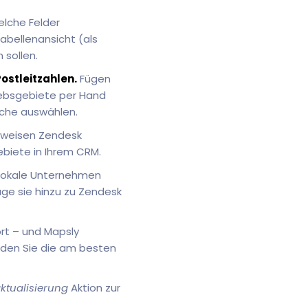
elche Felder
Tabellenansicht (als
sollen.
Postleitzahlen.
Fügen
riebsgebiete per Hand
iche auswählen.
zuweisen Zendesk
biete in Ihrem CRM.
 lokale Unternehmen
üge sie hinzu zu Zendesk
rt – und Mapsly
inden Sie die am besten
ktualisierung
Aktion zur