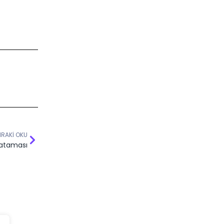
RAKI OKU
 ataması