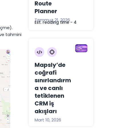
Route
Planner
Temmuz 21, 2026
Est. reading time - 4
biçme).
ve tahmini
Mapsly’de
coğrafi
sınırlandırm
a ve canlı
tetiklenen
CRM iş
akışları
Mart 10, 2026