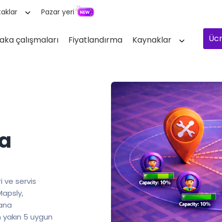
aklar
Pazar yeri
Ücr
aka çalışmaları
Fiyatlandırma
Kaynaklar
a
i ve servis
Mapsly,
yana
n yakın 5 uygun