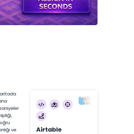
haritada
yana
saniyeler
pliği,
doğru
Airtable
nlığı ve