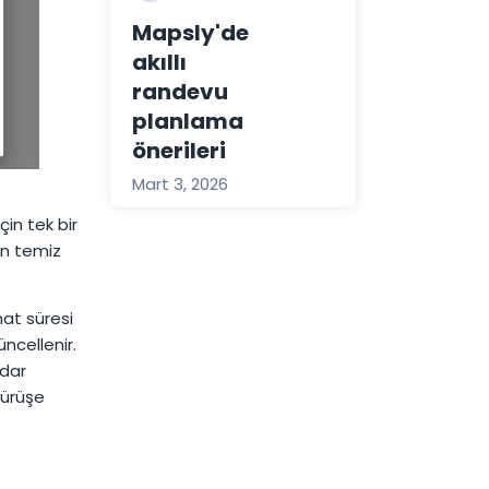
Mapsly'de
akıllı
randevu
planlama
önerileri
Mart 3, 2026
çin tek bir
an temiz
hat süresi
ncellenir.
adar
sürüşe