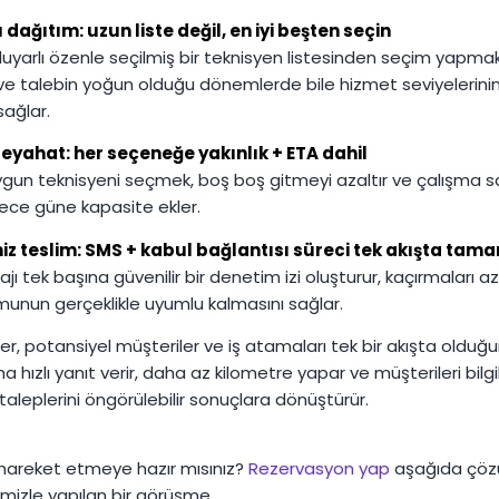
 dağıtım: uzun liste değil, en iyi beşten seçin
duyarlı özenle seçilmiş bir teknisyen listesinden seçim yapmak,
r ve talebin yoğun olduğu dönemlerde bile hizmet seviyelerini
sağlar.
eyahat: her seçeneğe yakınlık + ETA dahil
ygun teknisyeni seçmek, boş boş gitmeyi azaltır ve çalışma sa
lece güne kapasite ekler.
z teslim: SMS + kabul bağlantısı süreci tek akışta tam
ı tek başına güvenilir bir denetim izi oluşturur, kaçırmaları az
unun gerçeklikle uyumlu kalmasını sağlar.
er, potansiyel müşteriler ve iş atamaları tek bir akışta olduğ
a hızlı yanıt verir, daha az kilometre yapar ve müşterileri bilgi
 taleplerini öngörülebilir sonuçlara dönüştürür.
 hareket etmeye hazır mısınız?
Rezervasyon yap
aşağıda çö
mizle yapılan bir görüşme.