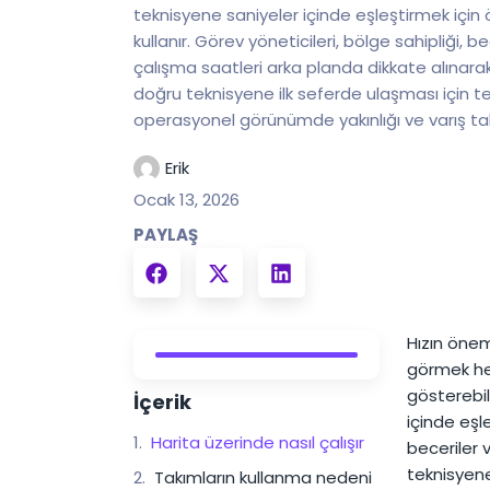
teknisyene saniyeler içinde eşleştirmek için 
kullanır. Görev yöneticileri, bölge sahipliği, be
çalışma saatleri arka planda dikkate alınara
doğru teknisyene ilk seferde ulaşması için te
operasyonel görünümde yakınlığı ve varış tah
Erik
Ocak 13, 2026
PAYLAŞ
Hızın önem
görmek her
gösterebil
İçerik
içinde eşle
Harita üzerinde nasıl çalışır
beceriler 
teknisyene
Takımların kullanma nedeni