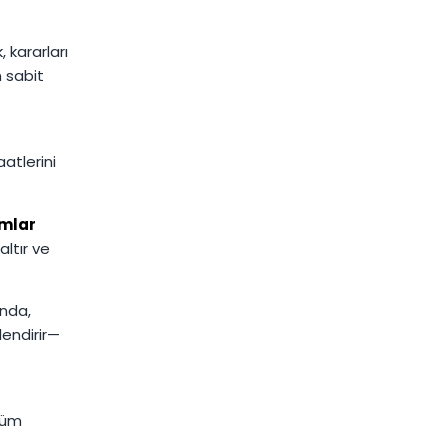
 kararları
n sabit
atlerini
amlar
altır ve
unda,
lendirir—
züm