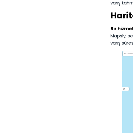
varış tahmi
Harit
Bir hizmet
Mapsly, s
varış süre