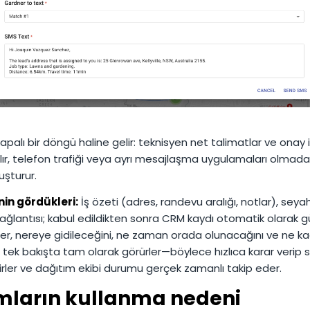
apalı bir döngü haline gelir: teknisyen net talimatlar ve onay i
lır, telefon trafiği veya ayrı mesajlaşma uygulamaları olmad
luşturur.
nin gördükleri:
İş özeti (adres, randevu aralığı, notlar), seya
ağlantısı; kabul edildikten sonra CRM kaydı otomatik olarak gü
er, nereye gidileceğini, ne zaman orada olunacağını ve ne k
 tek bakışta tam olarak görürler—böylece hızlıca karar verip 
irler ve dağıtım ekibi durumu gerçek zamanlı takip eder.
mların kullanma nedeni