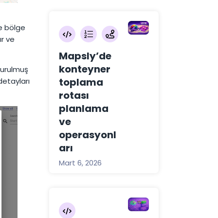
ve bölge
ır ve
Mapsly’de
konteyner
turulmuş
toplama
detayları
rotası
planlama
ve
operasyonl
arı
Mart 6, 2026