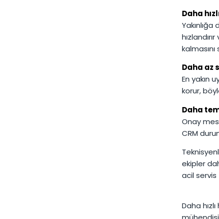
Daha hızlı
Yakınlığa 
hızlandırı
kalmasını 
Daha az s
En yakın u
korur, böy
Daha temi
Onay mesaj
CRM durum
Teknisyenl
ekipler dah
acil servis
Daha hızlı
mühendisi