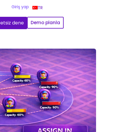
Giriş yap
TR
etsiz dene
Demo planla