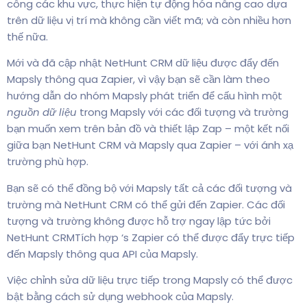
công các khu vực, thực hiện tự động hóa nâng cao dựa
trên dữ liệu vị trí mà không cần viết mã; và còn nhiều hơn
thế nữa.
Mới và đã cập nhật NetHunt CRM dữ liệu được đẩy đến
Mapsly thông qua Zapier, vì vậy bạn sẽ cần làm theo
hướng dẫn do nhóm Mapsly phát triển để cấu hình một
nguồn dữ liệu
trong Mapsly với các đối tượng và trường
bạn muốn xem trên bản đồ và thiết lập Zap – một kết nối
giữa bạn NetHunt CRM và Mapsly qua Zapier – với ánh xạ
trường phù hợp.
Bạn sẽ có thể đồng bộ với Mapsly tất cả các đối tượng và
trường mà NetHunt CRM có thể gửi đến Zapier. Các đối
tượng và trường không được hỗ trợ ngay lập tức bởi
NetHunt CRMTích hợp ‘s Zapier có thể được đẩy trực tiếp
đến Mapsly thông qua API của Mapsly.
Việc chỉnh sửa dữ liệu trực tiếp trong Mapsly có thể được
bật bằng cách sử dụng webhook của Mapsly.