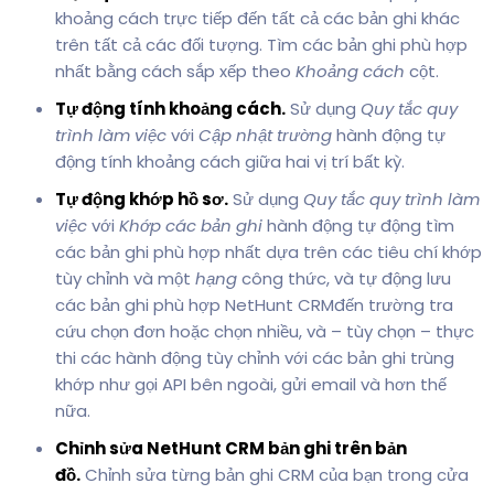
khoảng cách trực tiếp đến tất cả các bản ghi khác
trên tất cả các đối tượng. Tìm các bản ghi phù hợp
nhất bằng cách sắp xếp theo
Khoảng cách
cột.
Tự động tính khoảng cách.
Sử dụng
Quy tắc quy
trình làm việc
với
Cập nhật trường
hành động tự
động tính khoảng cách giữa hai vị trí bất kỳ.
Tự động khớp hồ sơ.
Sử dụng
Quy tắc quy trình làm
việc
với
Khớp các bản ghi
hành động tự động tìm
các bản ghi phù hợp nhất dựa trên các tiêu chí khớp
tùy chỉnh và một
hạng
công thức, và tự động lưu
các bản ghi phù hợp NetHunt CRMđến trường tra
cứu chọn đơn hoặc chọn nhiều, và – tùy chọn – thực
thi các hành động tùy chỉnh với các bản ghi trùng
khớp như gọi API bên ngoài, gửi email và hơn thế
nữa.
Chỉnh sửa NetHunt CRM bản ghi trên bản
đồ.
Chỉnh sửa từng bản ghi CRM của bạn trong cửa