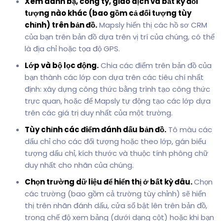
Xem danh bạ, công ty, giao dịch và bất kỳ đối
tượng nào khác (bao gồm cả đối tượng tùy
chỉnh) trên bản đồ.
Mapsly hiển thị các hồ sơ CRM
của bạn trên bản đồ dựa trên vị trí của chúng, có thể
là địa chỉ hoặc tọa độ GPS.
Lớp và bộ lọc động.
Chia các điểm trên bản đồ của
bạn thành các lớp con dựa trên các tiêu chí nhất
định: xây dựng công thức bằng trình tạo công thức
trực quan, hoặc để Mapsly tự động tạo các lớp dựa
trên các giá trị duy nhất của một trường.
Tùy chỉnh các điểm đánh dấu bản đồ.
Tô màu các
dấu chỉ cho các đối tượng hoặc theo lớp, gán biểu
tượng dấu chỉ, kích thước và thuộc tính phông chữ
duy nhất cho nhãn của chúng.
Chọn trường dữ liệu để hiển thị ở bất kỳ đâu.
Chọn
các trường (bao gồm cả trường tùy chỉnh) sẽ hiển
thị trên nhãn đánh dấu, cửa sổ bật lên trên bản đồ,
trong chế độ xem bảng (dưới dạng cột) hoặc khi bạn