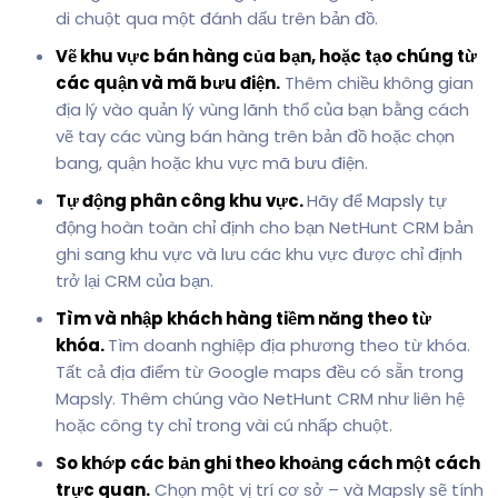
di chuột qua một đánh dấu trên bản đồ.
Vẽ khu vực bán hàng của bạn, hoặc tạo chúng từ
các quận và mã bưu điện.
Thêm chiều không gian
địa lý vào quản lý vùng lãnh thổ của bạn bằng cách
vẽ tay các vùng bán hàng trên bản đồ hoặc chọn
bang, quận hoặc khu vực mã bưu điện.
Tự động phân công khu vực.
Hãy để Mapsly tự
động hoàn toàn chỉ định cho bạn NetHunt CRM bản
ghi sang khu vực và lưu các khu vực được chỉ định
trở lại CRM của bạn.
Tìm và nhập khách hàng tiềm năng theo từ
khóa.
Tìm doanh nghiệp địa phương theo từ khóa.
Tất cả địa điểm từ Google maps đều có sẵn trong
Mapsly. Thêm chúng vào NetHunt CRM như liên hệ
hoặc công ty chỉ trong vài cú nhấp chuột.
So khớp các bản ghi theo khoảng cách một cách
trực quan.
Chọn một vị trí cơ sở – và Mapsly sẽ tính