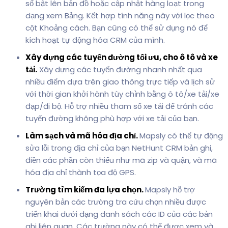
sổ bật lên bản đồ hoặc cập nhật hàng loạt trong
dạng xem Bảng. Kết hợp tính năng này với lọc theo
cột Khoảng cách. Bạn cũng có thể sử dụng nó để
kích hoạt tự động hóa CRM của mình.
Xây dựng các tuyến đường tối ưu, cho ô tô và xe
tải.
Xây dựng các tuyến đường nhanh nhất qua
nhiều điểm dựa trên giao thông trực tiếp và lịch sử
với thời gian khởi hành tùy chỉnh bằng ô tô/xe tải/xe
đạp/đi bộ. Hỗ trợ nhiều tham số xe tải để tránh các
tuyến đường không phù hợp với xe tải của bạn.
Làm sạch và mã hóa địa chỉ.
Mapsly có thể tự động
sửa lỗi trong địa chỉ của bạn NetHunt CRM bản ghi,
điền các phần còn thiếu như mã zip và quận, và mã
hóa địa chỉ thành tọa độ GPS.
Trường tìm kiếm đa lựa chọn.
Mapsly hỗ trợ
nguyên bản các trường tra cứu chọn nhiều được
triển khai dưới dạng danh sách các ID của các bản
ghi liên quan. Các trường này có thể được xem và