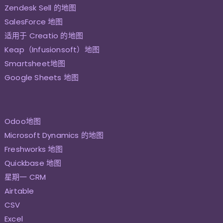
Zendesk Sell 的地图
SalesForce 地图
适用于 Creatio 的地图
Keap（Infusionsoft）地图
Smartsheet地图
Google Sheets 地图
Odoo地图
Microsoft Dynamics 的地图
Freshworks 地图
Quickbase 地图
星期一 CRM
Airtable
CSV
Excel