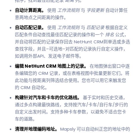
排序，找到最佳匹配记录
距离
列。
自动计算距离。
使用
工作流规则
与
字段更新
自动计算任
意两地点之间距离的操作。
自动匹配记录。
使用
工作流规则
与
匹配记录
根据自定义
匹配条件自动查找最佳匹配记录的操作和一个
排名
公式，
并自动将匹配的记录保存回去 NetHunt CRM到单选或多选
查找字段，并且–可选地–对匹配的记录执行自定义操作，
如调用外部API、发送电子邮件等。
编辑 NetHunt CRM 地图上的记录。
在地图弹出窗口中逐
条编辑您的 CRM 记录，或在表格视图中批量更新它们。将
此功能与按距离列筛选结合使用。您也可以用它来触发您
的 CRM 自动化。
构建针对汽车和卡车的优化路线。
基于实时和历史交通，
通过多点构建最快路线，支持按汽车/卡车/自行车/步行的
自定义出发时间。支持多种卡车参数，以避免不适合您卡
车的道路。
清理并地理编码地址。
Mapsly 可以自动纠正您的地址中的