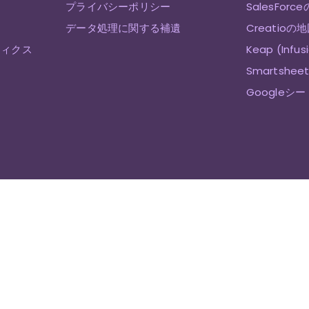
プライバシーポリシー
SalesForc
データ処理に関する補遺
Creatioの
ティクス
Keap (Infu
Smartshe
Googleシ