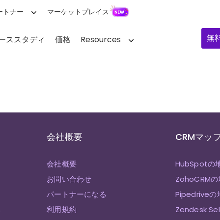
ートナー
マーケットプレイス
無
ーススタディ
価格
Resources
会社概要
CRMマッ
会社概要
HubSpotの
お問い合わせ
ZohoCRM
パートナーになる
Pipedrive
み
利用規約
Zendesk S