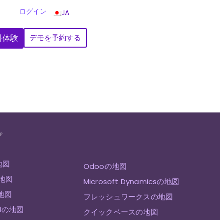
ログイン
JA
料体験
デモを予約する
プ
地図
Odooの地図
の地図
Microsoft Dynamicsの地図
の地図
フレッシュワークスの地図
ellの地図
クイックベースの地図