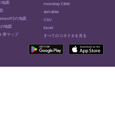
eの地図
monday CRM
地図
Airtable
sionsoft)の地図
CSV
etの地図
Excel
ート用マップ
すべてのコネクタを見る