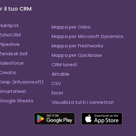
 il tuo CRM
HubSpot
Mappa per Odoo
 ZohoCRM
Mappa per Microsoft Dynamics
ipedrive
Mappa per Freshworks
endesk Sell
Mappa per Quickbase
SalesForce
CRM lunedì
Creatio
Airtable
eap (Infusionsoft)
CSV
Smartsheet
Excel
Google Sheets
Visualizza tutti i connettori