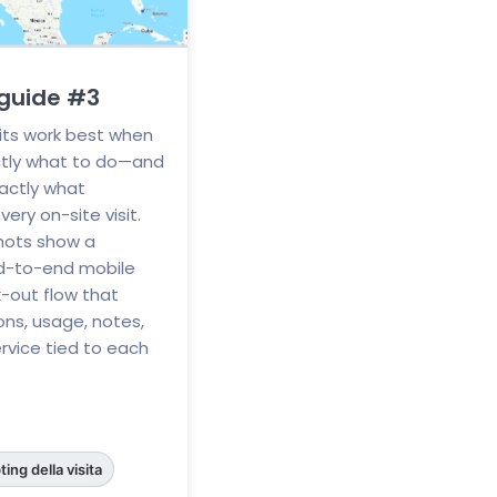
 guide #3
isits work best when
ctly what to do—and
actly what
ry on-site visit.
hots show a
nd-to-end mobile
-out flow that
ons, usage, notes,
rvice tied to each
ing della visita