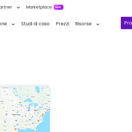
artner
Marketplace
Pro
one
Studi di caso
Prezzi
Risorse
icca qui