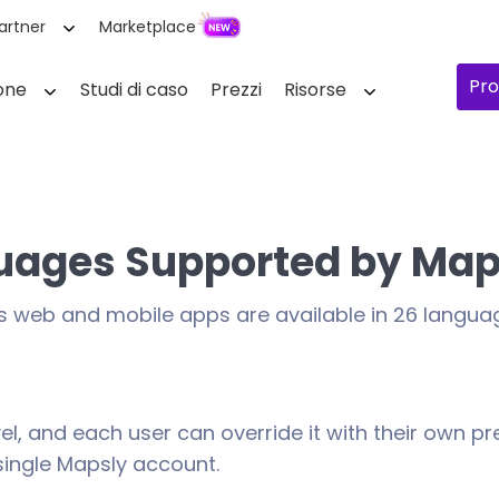
artner
Marketplace
Pro
one
Studi di caso
Prezzi
Risorse
uages Supported by Map
s web and mobile apps are available in 26 langua
l, and each user can override it with their own pre
 single Mapsly account.