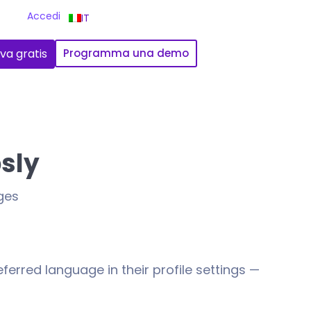
Accedi
IT
va gratis
Programma una demo
sly
ges
ferred language in their profile settings —