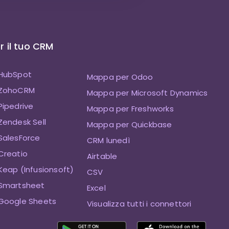
 il tuo CRM
HubSpot
Mappa per Odoo
 ZohoCRM
Mappa per Microsoft Dynamics
ipedrive
Mappa per Freshworks
endesk Sell
Mappa per Quickbase
SalesForce
CRM lunedì
Creatio
Airtable
eap (Infusionsoft)
CSV
Smartsheet
Excel
Google Sheets
Visualizza tutti i connettori