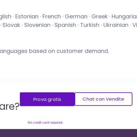
lish · Estonian · French · German · Greek · Hungarian ·
· Slovak · Slovenian · Spanish · Turkish · Ukrainian ·
languages based on customer demand.
Chat con Vendite
Prova gratis
iare?