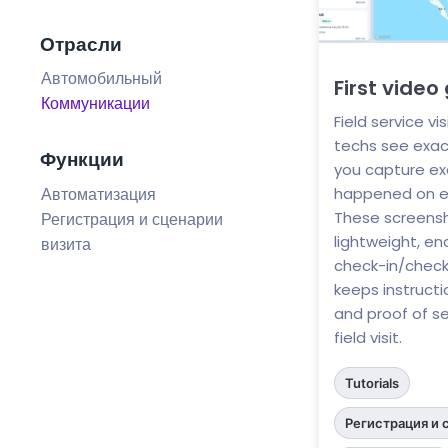
Отрасли
Автомобильный
First video
Коммуникации
Field service v
techs see exa
Функции
you capture ex
happened on eve
Автоматизация
These screens
Регистрация и сценарии
lightweight, e
визита
check-in/check
keeps instructi
and proof of se
field visit.
Tutorials
Регистрация и 