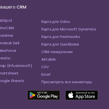
 вашего CRM
HubSpot
Карта для Odoo
ZohoCRM
Карта для Microsoft Dynamics
ipedrive
Карта для Freshworks
endesk Sell
Карта для Quickbase
alesForce
CRM понедельник
reatio
Airtable
eap (Infusionsoft)
CSV
Smartsheet
Excel
oogle Sheets
Просмотреть все коннекторы