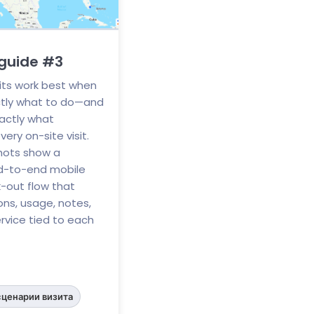
 guide #3
isits work best when
ctly what to do—and
actly what
ry on-site visit.
hots show a
nd-to-end mobile
-out flow that
ons, usage, notes,
rvice tied to each
сценарии визита