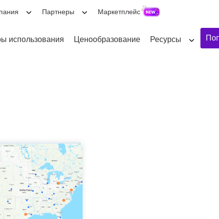
пания
Партнеры
Маркетплейс
Поп
ы использования
Ценообразование
Ресурсы
ите здесь