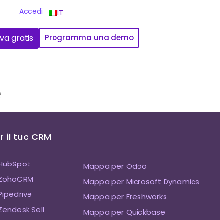
Accedi
IT
va gratis
Programma una demo
e
 il tuo CRM
HubSpot
Mappa per Odoo
 ZohoCRM
Mappa per Microsoft Dynamics
ipedrive
Mappa per Freshworks
endesk Sell
Mappa per Quickbase