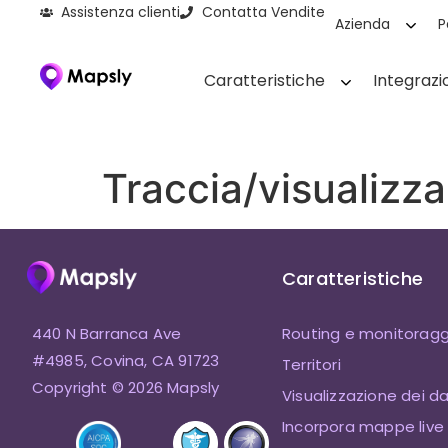
Assistenza clienti
Contatta Vendite
Azienda
P
Caratteristiche
Integrazi
Traccia/visualizza
Caratteristiche
440 N Barranca Ave
Routing e monitoragg
#4985, Covina, CA 91723
Territori
Copyright © 2026 Mapsly
Visualizzazione dei da
Incorpora mappe live