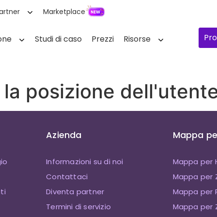
artner
Marketplace
Pro
one
Studi di caso
Prezzi
Risorse
 la posizione dell'utent
Azienda
Mappa per
io
Informazioni su di noi
Mappa per 
Contattaci
Mappa per
ti
Diventa partner
Mappa per P
Termini di servizio
Mappa per Z