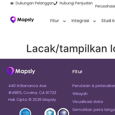
Dukungan Pelanggan
Hubungi Penjualan
Perusahaa
Fitur
Integrasi
Studi 
Lacak/tampilkan 
Fitur
440 N Barranca Ave
Perutean & pelacaka
#4985, Covina, CA 91723
Wilayah
Hak Cipta © 2026 Mapsly
Visualisasi data
Sematkan peta lang