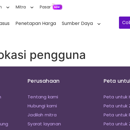
n
Mitra
Pasar
Cob
kasus
Penetapan Harga
Sumber Daya
lokasi pengguna
Perusahaan
Peta unt
n
Tentang kami
Peta untuk
Hubungi kami
Peta untuk
Jadilah mitra
Peta untuk 
sung
Syarat layanan
Peta untuk 