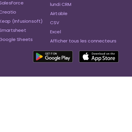
SalesForce
lundi CRM
Creatio
Airtable
Keap (Infusionsoft)
CSV
 Smartsheet
Excel
 Google Sheets
Afficher tous les connecteurs