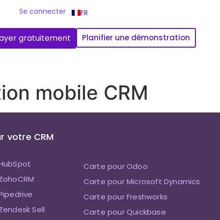
Se connecter
FR
ayer gratuitement
Planifier une démonstration
ation mobile CRM
r votre CRM
 HubSpot
Carte pour Odoo
 ZohoCRM
Carte pour Microsoft Dynamics
Pipedrive
Carte pour Freshworks
Zendesk Sell
Carte pour Quickbase