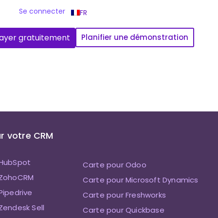
Se connecter
FR
ayer gratuitement
Planifier une démonstration
r votre CRM
 HubSpot
Carte pour Odoo
 ZohoCRM
Carte pour Microsoft Dynamics
Pipedrive
Carte pour Freshworks
Zendesk Sell
Carte pour Quickbase