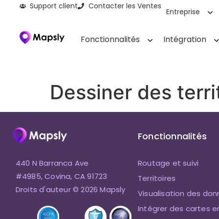
Support client
Contacter les Ventes
Entreprise
Fonctionnalités
Intégration
Dessiner des terri
Fonctionnalités
440 N Barranca Ave
Routage et suivi
#4985, Covina, CA 91723
Territoires
Droits d'auteur © 2026 Mapsly
Visualisation des do
Intégrer des cartes e