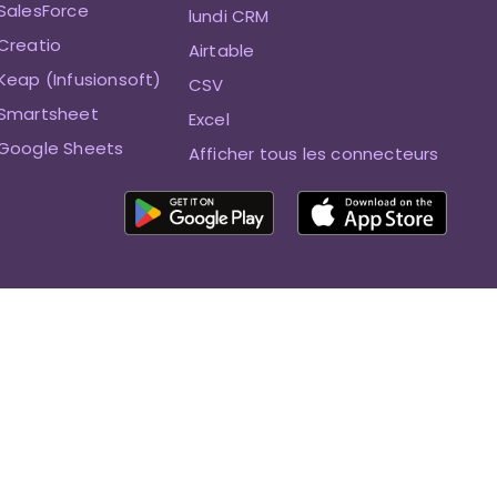
SalesForce
lundi CRM
Creatio
Airtable
Keap (Infusionsoft)
CSV
 Smartsheet
Excel
 Google Sheets
Afficher tous les connecteurs