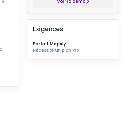
Voir la démo
 le
Exigences
Forfait Mapsly
la
Nécessite un plan Pro